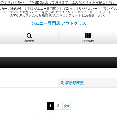
数々のオリジナルパーツを開発販売しております。こんなアイテムが欲しい等
スカーズ株式会社 ！本格 ジムニー専門店 として次々にオリジナルパーツブランド 
パフォーマンス！新型ジムニー をはじめ エブリイリフトアップ キャリイリフトア
のアゲ系カスタムなら 徳島 の スズキコンプリート にお任せ下さい。
ジムニー専門店 アウトクラス
商品検索
ご利用案内
表示順変更
1
2
次
»