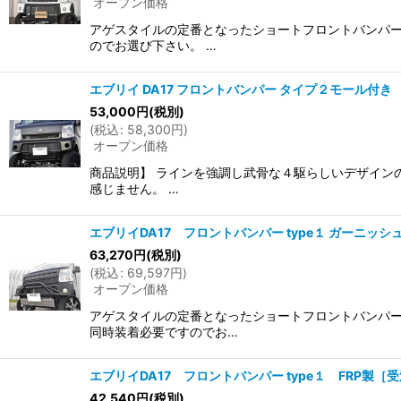
オープン価格
アゲスタイルの定番となったショートフロントバンパー
のでお選び下さい。 …
エブリイ DA17 フロントバンパー タイプ２モール付き
53,000
円
(税別)
(
税込
:
58,300
円
)
オープン価格
商品説明】 ラインを強調し武骨な４駆らしいデザイン
感じません。 …
エブリイDA17 フロントバンパー type１ ガーニッ
63,270
円
(税別)
(
税込
:
69,597
円
)
オープン価格
アゲスタイルの定番となったショートフロントバンパー
同時装着必要ですのでお…
エブリイDA17 フロントバンパー type１ FRP製［
42,540
円
(税別)