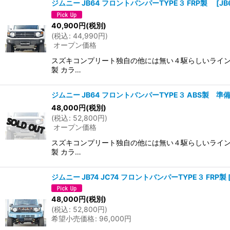
ジムニー JB64 フロントバンパーTYPE３ FRP製
[
JB
並び順
:
40,900
円
(税別)
(
税込
:
44,990
円
)
オープン価格
スズキコンプリート独自の他には無い４駆らしいライン
製 カラ…
ジムニー JB64 フロントバンパーTYPE３ ABS製 準
48,000
円
(税別)
(
税込
:
52,800
円
)
オープン価格
スズキコンプリート独自の他には無い４駆らしいライン
製 カラ…
ジムニー JB74 JC74 フロントバンパーTYPE３ FRP製
48,000
円
(税別)
(
税込
:
52,800
円
)
希望小売価格
:
96,000
円