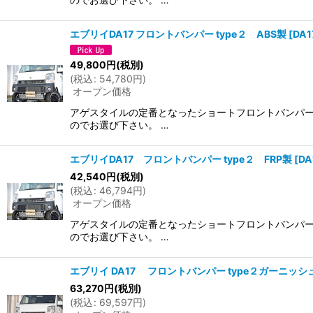
エブリイDA17 フロントバンパー type２ ABS製
[
DA
49,800
円
(税別)
(
税込
:
54,780
円
)
オープン価格
アゲスタイルの定番となったショートフロントバンパー
のでお選び下さい。 …
エブリイDA17 フロントバンパー type２ FRP製
[
DA
42,540
円
(税別)
(
税込
:
46,794
円
)
オープン価格
アゲスタイルの定番となったショートフロントバンパー
のでお選び下さい。 …
エブリイ DA17 フロントバンパー type２ガーニッ
63,270
円
(税別)
(
税込
:
69,597
円
)