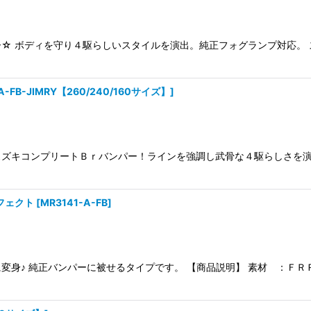
☆ ボディを守り４駆らしいスタイルを演出。純正フォグランプ対応。
-A-FB-JIMRY【260/240/160サイズ】
]
スズキコンプリートＢｒバンパー！ラインを強調し武骨な４駆らしさを
フェクト
[
MR3141-A-FB
]
身♪ 純正バンパーに被せるタイプです。 【商品説明】 素材 ：ＦＲＰ