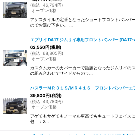
(
税込
:
46,794
円
)
オープン価格
アゲスタイルの定番となったショートフロントバンパー
のでお選び下さい。 …
エブリイ DA17 ジムリイ専用フロントバンパー
[
DA17
62,550
円
(税別)
(
税込
:
68,805
円
)
オープン価格
カスタムカーのカバーカーで話題となったジムリイの
の組み合わせでサイドからのラ…
ハスラーＭＲ３１Ｓ/ＭＲ４１Ｓ フロントバンパーエ
39,800
円
(税別)
(
税込
:
43,780
円
)
オープン価格
アゲてもサゲてもノーマル車高でもキュートフェイスに変
包 ：2…