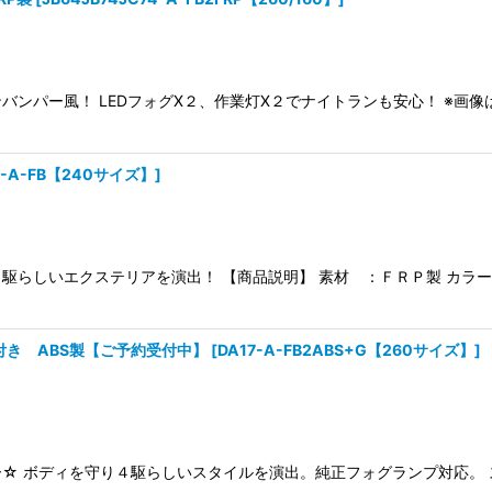
ンパー風！ LEDフォグX２、作業灯X２でナイトランも安心！ ※画像
3-A-FB【240サイズ】
]
らしいエクステリアを演出！ 【商品説明】 素材 ：ＦＲＰ製 カラー
ュ付き ABS製【ご予約受付中】
[
DA17-A-FB2ABS+G【260サイズ】
]
☆ ボディを守り４駆らしいスタイルを演出。純正フォグランプ対応。