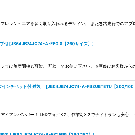
フレッシュエアを多く取り入れれるデザイン。 また悪路走行でのアプ
ンプ付
[
JB64JB74JC74-A-FB0.8【260サイズ】
]
Dランプは角度調整も可能。 配線してお使い下さい。 ※画像はお客様か
E２ ウインチベット付 鉄製
[
JB64JB74JC74-A-FB2UBTETU【260/1
イアンバンパー！ LEDフォグX２、作業灯X２でナイトランも安心！ 
FRP製
[
JB64JB74JC74-A-FB2FRP【260/160】
]