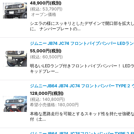
48,900
円
(税別)
(
税込
:
53,790
円
)
オープン価格
シエラの様にスッキリとしたデザインで開口部を拡大し
に。 ナンバープレートの…
ジムニー JB74 JC74 フロントパイプバンパー LEDラ
55,000
円
(税別)
(
税込
:
60,500
円
)
明るいLEDランプ付きフロントパイプバンパー！ LE
キッドプレー…
ジムニーJB64 JB74 JC74 フロントバンパー TYP
128,000
円
(税別)
(
税込
:
140,800
円
)
希望小売価格
:
180,000
円
本格な悪路走行を可能とするスキッド性を持たせ強硬なア
付（土…
ジムニーJB64 JB74 JC74フロントバンパー TYPE２ 