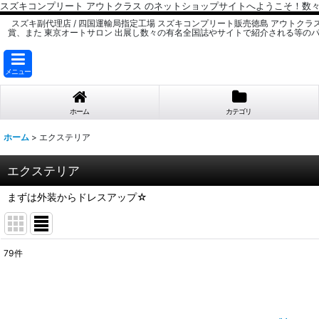
スズキコンプリート アウトクラス のネットショップサイトへようこそ！
スズキ副代理店 / 四国運輸局指定工場 スズキコンプリート販売徳島 アウトクラ
賞、また 東京オートサロン 出展し数々の有名全国誌やサイトで紹介される等の
メニュー
ホーム
カテゴリ
ホーム
>
エクステリア
エクステリア
まずは外装からドレスアップ☆
79
件
サブカテゴリ
:
表示数
: