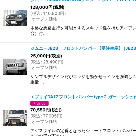
128,000
円
(税別)
(
税込
:
140,800
円
)
オープン価格
本格な悪路走行を可能とするスキッド性を持たアイアンバ
台）付…
ジムニーJB23 フロントバンパー 【受注生産】
[
JB2
25,900
円
(税別)
(
税込
:
28,490
円
)
オープン価格
シンプルデザインだがエッジを効かせラインを強調し４駆
重量 …
エブリイDA17 フロントバンパー type２ ガーニッシ
70,550
円
(税別)
(
税込
:
77,605
円
)
オープン価格
アゲスタイルの定番となったショートフロントバンパー
のでお選び下さい。 …