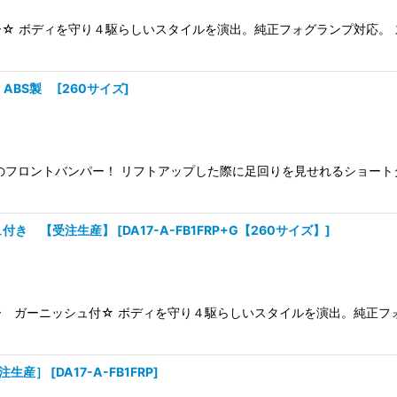
☆ ボディを守り４駆らしいスタイルを演出。純正フォグランプ対応。
 ABS製
[
260サイズ
]
のフロントバンパー！ リフトアップした際に足回りを見せれるショート
シュ付き 【受注生産】
[
DA17-A-FB1FRP+G【260サイズ】
]
 ガーニッシュ付☆ ボディを守り４駆らしいスタイルを演出。純正フ
受注生産］
[
DA17-A-FB1FRP
]