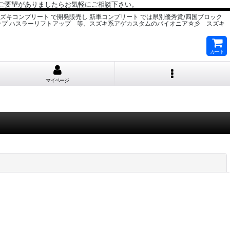
、ご要望がありましたらお気軽にご相談下さい。
スズキコンプリート で開発販売し 新車コンプリート では県別優秀賞/四国ブロック
ップ ハスラーリフトアップ 等、スズキ系アゲカスタムのパイオニア☆彡 スズキ
カート
マイページ
閉じる