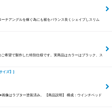
ローチアングルを稼ぐ為にも裾をバランス良くシェイプしスリム
らのご希望で製作した特別仕様です。実商品はカラーはブラック、ス
60サイズ】
]
※画像はラプター塗装済み。 【商品説明】 構成：ウインチベッド