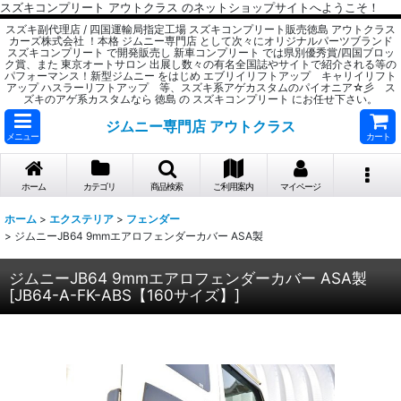
スズキコンプリート アウトクラス のネットショップサイトへようこそ！
スズキ副代理店 / 四国運輸局指定工場 スズキコンプリート販売徳島 アウトクラス
カーズ株式会社 ！本格 ジムニー専門店 として次々にオリジナルパーツブランド
スズキコンプリート で開発販売し 新車コンプリート では県別優秀賞/四国ブロッ
ク賞、また 東京オートサロン 出展し数々の有名全国誌やサイトで紹介される等の
パフォーマンス！新型ジムニー をはじめ エブリイリフトアップ キャリイリフト
アップ ハスラーリフトアップ 等、スズキ系アゲカスタムのパイオニア☆彡 ス
ズキのアゲ系カスタムなら 徳島 の スズキコンプリート にお任せ下さい。
ジムニー専門店 アウトクラス
メニュー
カート
ホーム
カテゴリ
商品検索
ご利用案内
マイページ
ホーム
>
エクステリア
>
フェンダー
>
ジムニーJB64 9mmエアロフェンダーカバー ASA製
ジムニーJB64 9mmエアロフェンダーカバー ASA製
[
JB64-A-FK-ABS【160サイズ】
]