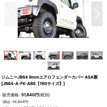
ジムニーJB64 9mmエアロフェンダーカバー ASA製
[
JB64-A-FK-ABS【160サイズ】
]
販売価格
:
51,640
円
(税別)
(
税込
:
56,804
円
)