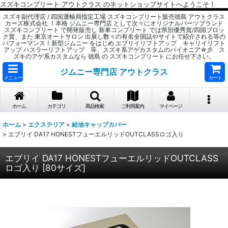
スズキコンプリート アウトクラス のネットショップサイトへようこそ！
スズキ副代理店 / 四国運輸局指定工場 スズキコンプリート販売徳島 アウトクラス
カーズ株式会社 ！本格 ジムニー専門店 として次々にオリジナルパーツブランド
スズキコンプリート で開発販売し 新車コンプリート では県別優秀賞/四国ブロッ
ク賞、また 東京オートサロン 出展し数々の有名全国誌やサイトで紹介される等の
パフォーマンス！新型ジムニー をはじめ エブリイリフトアップ キャリイリフト
アップ ハスラーリフトアップ 等、スズキ系アゲカスタムのパイオニア☆彡 ス
ズキのアゲ系カスタムなら 徳島 の スズキコンプリート にお任せ下さい。
ジムニー専門店 アウトクラス
メニュー
カート
ホーム
カテゴリ
商品検索
ご利用案内
マイページ
ホーム
>
エクステリア
>
給油キャップカバー
>
エブリイ DA17 HONESTフューエルリッドOUTCLASSロゴ入り
エブリイ DA17 HONESTフューエルリッドOUTCLASS
ロゴ入り
[
80サイズ
]