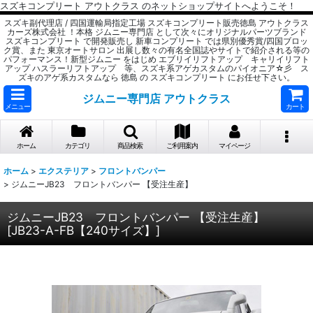
スズキコンプリート アウトクラス のネットショップサイトへようこそ！
スズキ副代理店 / 四国運輸局指定工場 スズキコンプリート販売徳島 アウトクラス
カーズ株式会社 ！本格 ジムニー専門店 として次々にオリジナルパーツブランド
スズキコンプリート で開発販売し 新車コンプリート では県別優秀賞/四国ブロッ
ク賞、また 東京オートサロン 出展し数々の有名全国誌やサイトで紹介される等の
パフォーマンス！新型ジムニー をはじめ エブリイリフトアップ キャリイリフト
アップ ハスラーリフトアップ 等、スズキ系アゲカスタムのパイオニア☆彡 ス
ズキのアゲ系カスタムなら 徳島 の スズキコンプリート にお任せ下さい。
ジムニー専門店 アウトクラス
メニュー
カート
ホーム
カテゴリ
商品検索
ご利用案内
マイページ
ホーム
>
エクステリア
>
フロントバンパー
>
ジムニーJB23 フロントバンパー 【受注生産】
ジムニーJB23 フロントバンパー 【受注生産】
[
JB23-A-FB【240サイズ】
]