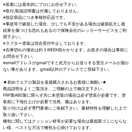
※装着には基本的にプロにお任せ下さい。
※取付,取扱説明書は付属しておりません。
※指定部品につき車検対応品です。
※事故等で破損した場合、少しでも不安がある場合は破損拡大し後
続車を傷つける恐れもあるので保険会社のレッカーサービスをご利
用下さい。
※ラプター塗装は現在受付中止しております。
※在庫切れの場合は約３WEEK程かかります。お急ぎの場合は事前に
お問合せ下さい。
※emailアドレスがgmailですと此方からお送りする受注メールが届か
ない事があります。gmail以外のアドレスでご登録下さい。
★初めてエアロ製品を直接購入されるお客様に御願い★
商品説明をよくご覧頂き、ご理解の上で御注文下さい。
FRP製ABS製に限らず共に未塗装の場合は必ず塗装が必要です。塗
装前に下地仕上げが必要で当然、傷はあります。
取り付けは必ず専門業者にご依頼下さい。素材特性を理解した上で
取り扱い下さい。
梱包に関してはクッション材等が必要な場合は最低限ゴミにならな
い様、ベストな方法で梱包を心掛けております。