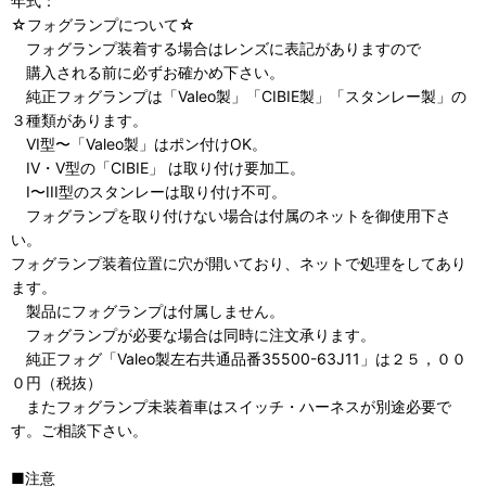
年式：
☆フォグランプについて☆
フォグランプ装着する場合はレンズに表記がありますので
購入される前に必ずお確かめ下さい。
純正フォグランプは「Valeo製」「CIBIE製」「スタンレー製」の
３種類があります。
VI型〜「Valeo製」はポン付けOK。
IV・V型の「CIBIE」 は取り付け要加工。
I〜III型のスタンレーは取り付け不可。
フォグランプを取り付けない場合は付属のネットを御使用下さ
い。
フォグランプ装着位置に穴が開いており、ネットで処理をしてあり
ます。
製品にフォグランプは付属しません。
フォグランプが必要な場合は同時に注文承ります。
純正フォグ「Valeo製左右共通品番35500-63J11」は２５，００
０円（税抜）
またフォグランプ未装着車はスイッチ・ハーネスが別途必要で
す。ご相談下さい。
■注意