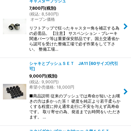
キャスターブッシュ
7,800
円
(税別)
(
税込
:
8,580
円
)
オープン価格
リフトアップで狂ったキャスター角を補正する為
の必需品。 【注意】 サスペンション・ブレーキ
関連パーツ等は重要保安部品です。国土交通省か
ら認可を受けた整備工場で必ず作業をして下さ
い。 整備工場…
シャキとブッシュＳＥＴ JA11
[
60サイズ/代引
可
]
9,000
円
(税別)
(
税込
:
9,900
円
)
希望小売価格
:
18,000
円
■商品説明 従来のブッシュでは寿命が短いとお嘆
きの方は多かった筈！ 硬度を純正より若干柔らか
くする程度に抑え通常走行に不安を与えず高寿命
です。 取り寄せの為、発送までお時間をいただき
ます。 …