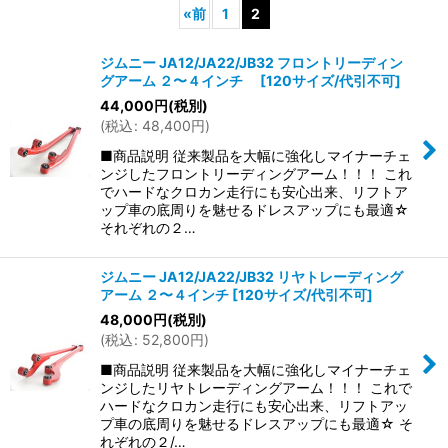
«
前
1
2
表示数
:
ジムニー JA12/JA22/JB32 フロントリーディン
グアーム ２〜４インチ
[
120サイズ/代引不可
]
並び順
:
44,000
円
(税別)
(
税込
:
48,400
円
)
絞り込む
■商品説明 従来製品を大幅に強化しマイナーチェ
ンジしたフロントリーディングアーム！！！ これ
でハードなクロカン走行にも安心出来、リフトア
ップ車の底周りを魅せるドレスアップにも最適☆
それぞれの２…
ジムニー JA12/JA22/JB32 リヤトレーディング
アーム ２〜４インチ
[
120サイズ/代引不可
]
48,000
円
(税別)
(
税込
:
52,800
円
)
■商品説明 従来製品を大幅に強化しマイナーチェ
ンジしたリヤトレーディングアーム！！！ これで
ハードなクロカン走行にも安心出来、リフトアッ
プ車の底周りを魅せるドレスアップにも最適☆ そ
れぞれの２/…