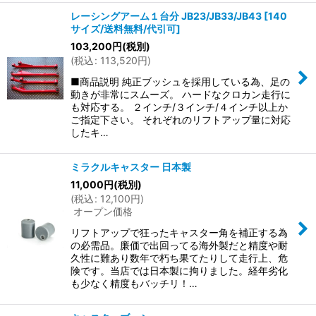
レーシングアーム１台分 JB23/JB33/JB43
[
140
サイズ/送料無料/代引可
]
103,200
円
(税別)
(
税込
:
113,520
円
)
■商品説明 純正ブッシュを採用している為、足の
動きが非常にスムーズ。 ハードなクロカン走行に
も対応する。 ２インチ/３インチ/４インチ以上か
ご指定下さい。 それぞれのリフトアップ量に対応
したキ…
ミラクルキャスター 日本製
11,000
円
(税別)
(
税込
:
12,100
円
)
オープン価格
リフトアップで狂ったキャスター角を補正する為
の必需品。廉価で出回ってる海外製だと精度や耐
久性に難あり数年で朽ち果てたりして走行上、危
険です。当店では日本製に拘りました。経年劣化
も少なく精度もバッチリ！…