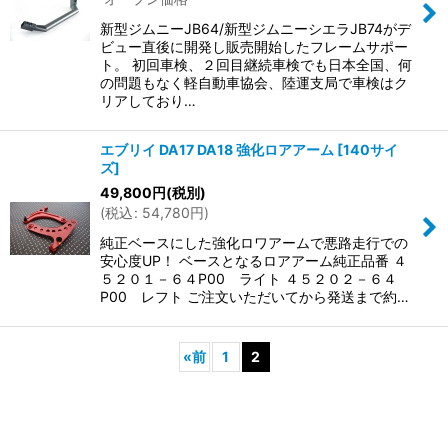
新型ジムニーJB64/新型ジムニーシエラJB74がデ
ビュー直後に開発し販売開始したフレームサポー
ト。 初回車検、２回目継続車検でも日本全国、何
の問題もなく軽自動車協会、陸運支局で車検はク
リアしており…
エブリイ DA17 DA18 強化ロアアーム
[
140サイ
ズ
]
49,800
円
(税別)
(
税込
:
54,780
円
)
純正ベースにした強化ロワアームで悪路走行での
安心度UP！ ベースとなるロアアーム純正品番 ４
５２０１－６４P00 ライト ４５２０２－６４
P00 レフト ご注文いただいてから発送まで約…
«
前
1
2