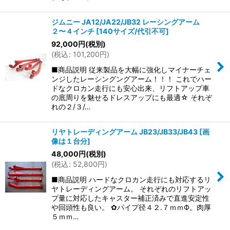
ジムニー JA12/JA22/JB32 レーシングアーム
２〜４インチ
[
140サイズ/代引不可
]
92,000
円
(税別)
(
税込
:
101,200
円
)
■商品説明 従来製品を大幅に強化しマイナーチェ
ンジしたレーシングングアーム！！！ これでハー
ドなクロカン走行にも安心出来、リフトアップ車
の底周りを魅せるドレスアップにも最適☆ それぞ
れの２/３/…
リヤトレーディングアーム JB23/JB33/JB43
[
画
像は１台分
]
48,000
円
(税別)
(
税込
:
52,800
円
)
■商品説明 ハードなクロカン走行にも対応するリ
ヤトレーディングアーム。 それぞれのリフトアッ
プ量に対応したキャスター補正済みで直進安定性
や回頭性も良い。 ✿パイプ径４２.７ｍｍФ。肉厚
５ｍｍ…