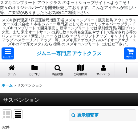
スズキコンプリート アウトクラス のネットショップサイトへようこそ！
数々のオリジナルパーツを開発販売しております。こんなアイテムが欲しい
等、ご要望がありましたらお気軽にご相談下さい。
スズキ副代理店 / 四国運輸局指定工場 スズキコンプリート販売徳島 アウトクラス
カーズ株式会社 ！本格 ジムニー専門店 として次々にオリジナルパーツブランド
スズキコンプリート で開発販売し 新車コンプリート では県別優秀賞/四国ブロッ
ク賞、また 東京オートサロン 出展し数々の有名全国誌やサイトで紹介される等の
パフォーマンス！新型ジムニー をはじめ エブリイリフトアップ キャリイリフト
アップ ハスラーリフトアップ 等、スズキ系アゲカスタムのパイオニア☆彡 ス
ズキのアゲ系カスタムなら 徳島 の スズキコンプリート にお任せ下さい。
ジムニー専門店 アウトクラス
メニュー
カート
ホーム
カテゴリ
商品検索
ご利用案内
マイページ
ホーム
>
サスペンション
サスペンション
表示順変更
閉じる
82
件
サブカテゴリ
: