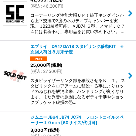
(
税込
:
46,200
円
)
コーナーリング性能大幅ＵＰ！純正キングピンか
ら上下交換で2度のネガティブキャンバーを実
現。 JB23装着可能。 ※JB74 ５型、ノマドＪＣ７
４には装着不可。専用品をお買い求め下さい。 …
エブリイ DA17 DA18 スタビリンク移動KIT ※
次回入荷は８月末予定
25,000
円
(税別)
(
税込
:
27,500
円
)
スタビライザーリンク部を移設させるＫＩＴ。 ス
タビリンクをロアアームに移設する事によりロッ
ドのねじれを解消出来、ハンドリングが良くなり
ます。また異音の原因になるボディ干渉やショッ
クブラケット破損の恐…
ジムニーJB64 JB74 JC74 フロントコイルスペ
ーサー１０ｍｍ
[
60サイズ/代引可
]
3,000
円
(税別)