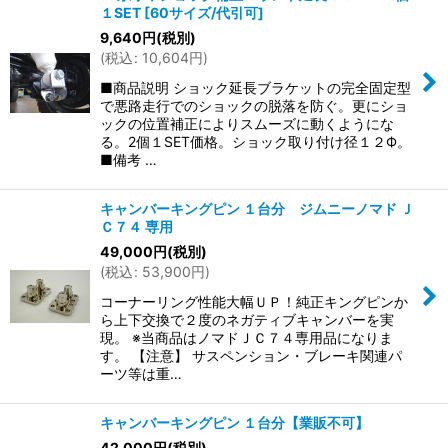
１SET
[
60サイズ/代引可
]
9,640
円
(税別)
(
税込
:
10,604
円
)
■商品説明 ショック延長ブラケットの完全固定型
で悪路走行でのショックの脱落を防ぐ。更にショ
ックの位置補正によりスムーズに動くようにな
る。2個１SET価格。ショック取り付け径１２Ф。
■備考 …
キャンバーキングピン １台分 ジムニーノマド Ｊ
Ｃ７４ 専用
49,000
円
(税別)
(
税込
:
53,900
円
)
コーナーリング性能大幅ＵＰ！純正キングピンか
ら上下交換で２度のネガティブキャンバーを実
現。 ※当商品はノマドＪＣ７４専用品になりま
す。 【注意】 サスペンション・ブレーキ関連パ
ーツ等は重…
キャンバーキングピン １台分【業販不可】
42,000
円
(税別)