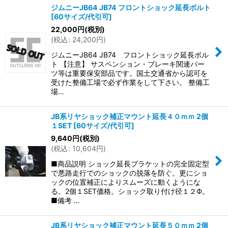
ジムニーJB64 JB74 フロントショック延長ボルト
[
60サイズ/代引可
]
22,000
円
(税別)
(
税込
:
24,200
円
)
ジムニーJB64 JB74 フロントショック延長ボル
ト 【注意】 サスペンション・ブレーキ関連パー
ツ等は重要保安部品です。国土交通省から認可を
受けた整備工場で必ず作業をして下さい。 整備工
場…
JB系リヤショック補正マウント延長４０ｍｍ 2個
１SET
[
60サイズ/代引可
]
9,640
円
(税別)
(
税込
:
10,604
円
)
■商品説明 ショック延長ブラケットの完全固定型
で悪路走行でのショックの脱落を防ぐ。更にショ
ックの位置補正によりスムーズに動くようにな
る。2個１SET価格。ショック取り付け径１２Ф。
■備考 …
JB系リヤショック補正マウント延長５０ｍｍ 2個