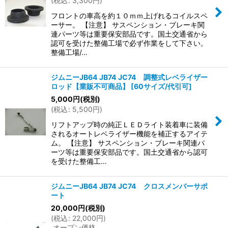
(
税込
:
3,300
円
)
フロントの車高を約１０ｍｍ上げれるコイルスペ
ーサー。 【注意】 サスペンション・ブレーキ関
連パーツ等は重要保安部品です。国土交通省から
認可を受けた整備工場で必ず作業をして下さい。
整備工場/…
ジムニーJB64 JB74 JC74 調整式レベライザー
ロッド【業販不可商品】
[
60サイズ/代引可
]
5,000
円
(税別)
(
税込
:
5,500
円
)
リフトアップ時の純正ＬＥＤライト装着車に装備
されるオートレベライザー機能を補正するアイテ
ム。 【注意】 サスペンション・ブレーキ関連パ
ーツ等は重要保安部品です。国土交通省から認可
を受けた整備工…
ジムニーJB64 JB74 JC74 クロスメンバーサポ
ート
20,000
円
(税別)
(
税込
:
22,000
円
)
オープン価格