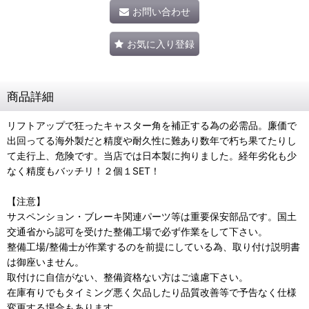
お問い合わせ
お気に入り登録
商品詳細
リフトアップで狂ったキャスター角を補正する為の必需品。廉価で
出回ってる海外製だと精度や耐久性に難あり数年で朽ち果てたりし
て走行上、危険です。当店では日本製に拘りました。経年劣化も少
なく精度もバッチリ！２個１SET！
【注意】
サスペンション・ブレーキ関連パーツ等は重要保安部品です。国土
交通省から認可を受けた整備工場で必ず作業をして下さい。
整備工場/整備士が作業するのを前提にしている為、取り付け説明書
は御座いません。
取付けに自信がない、整備資格ない方はご遠慮下さい。
在庫有りでもタイミング悪く欠品したり品質改善等で予告なく仕様
変更する場合もあります。