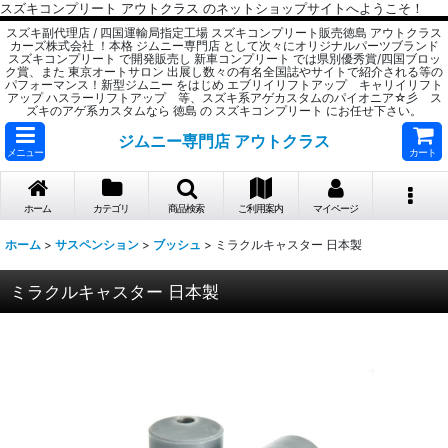
スズキコンプリート アウトクラス のネットショップサイトへようこそ！
スズキ副代理店 / 四国運輸局指定工場 スズキコンプリート販売徳島 アウトクラス
カーズ株式会社 ！本格 ジムニー専門店 として次々にオリジナルパーツブランド
スズキコンプリート で開発販売し 新車コンプリート では県別優秀賞/四国ブロッ
ク賞、また 東京オートサロン 出展し数々の有名全国誌やサイトで紹介される等の
パフォーマンス！新型ジムニー をはじめ エブリイリフトアップ キャリイリフト
アップ ハスラーリフトアップ 等、スズキ系アゲカスタムのパイオニア☆彡 ス
ズキのアゲ系カスタムなら 徳島 の スズキコンプリート にお任せ下さい。
ジムニー専門店 アウトクラス
メニュー
カート
ホーム
カテゴリ
商品検索
ご利用案内
マイページ
ホーム
>
サスペンション
>
ブッシュ
>
ミラクルキャスター 日本製
ミラクルキャスター 日本製