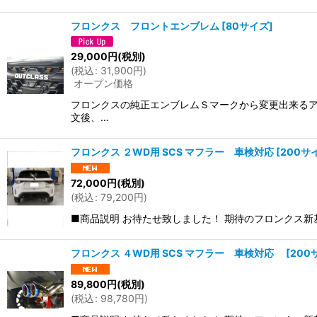
フロンクス フロントエンブレム
[
80サイズ
]
29,000
円
(税別)
(
税込
:
31,900
円
)
オープン価格
フロンクスの純正エンブレムＳマークから変更出来るア
文後、…
フロンクス ２WD用 SCS マフラー 車検対応
[
200サ
72,000
円
(税別)
(
税込
:
79,200
円
)
■商品説明 お待たせ致しました！ 期待のフロンクス新基
フロンクス ４WD用 SCS マフラー 車検対応
[
200
89,800
円
(税別)
(
税込
:
98,780
円
)