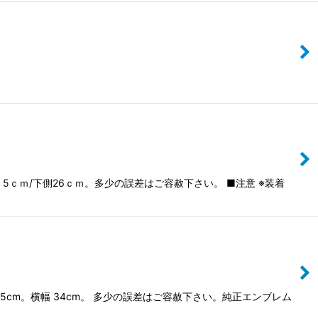
ｃｍ/下側26ｃｍ。多少の誤差はご容赦下さい。 ■注意 ※装着
cm。横幅 34cm。 多少の誤差はご容赦下さい。純正エンブレム