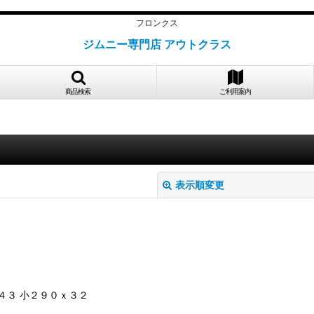
フロンクス
ジムニー専門店 アウトクラス
商品検索
ご利用案内
表示順変更
４３ 小２９０ｘ３２
絞り込む