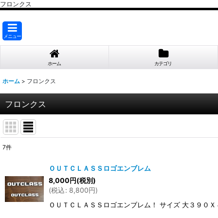
フロンクス
メニュー
ホーム
カテゴリ
ホーム
>
フロンクス
フロンクス
7
件
表示数
:
ＯＵＴＣＬＡＳＳロゴエンブレム
8,000
円
(税別)
並び順
:
(
税込
:
8,800
円
)
ＯＵＴＣＬＡＳＳロゴエンブレム！ サイズ 大３９０Ｘ