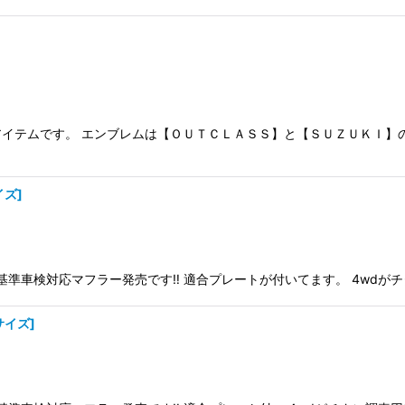
イテムです。 エンブレムは【ＯＵＴＣＬＡＳＳ】と【ＳＵＺＵＫＩ】の２
イズ
]
準車検対応マフラー発売です‼️ 適合プレートが付いてます。 4wdがチ
サイズ
]