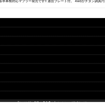
準車検対応マフラー発売です‼️ 適合プレート付。 4wdがチタン調真円
Powered by
おちゃのこネット
ネットショップ作成サービス