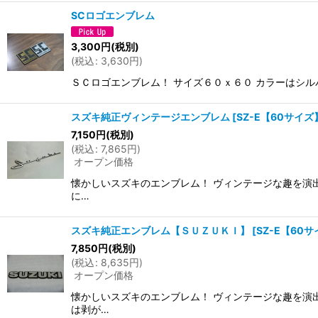
SCロゴエンブレム
3,300
円
(税別)
(
税込
:
3,630
円
)
ＳＣロゴエンブレム！ サイズ６０ｘ６０ カラーはシ
スズキ純正ヴィンテージエンブレム
[
SZ-E【60サイズ
7,150
円
(税別)
(
税込
:
7,865
円
)
オープン価格
懐かしいスズキのエンブレム！ ヴィンテージな趣を演出
に…
スズキ純正エンブレム【ＳＵＺＵＫＩ】
[
SZ-E【60
7,850
円
(税別)
(
税込
:
8,635
円
)
オープン価格
懐かしいスズキのエンブレム！ ヴィンテージな趣を演出
は剥が…