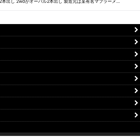
2本出し 2wdがオーバル2本出し 製造元は某有名マフラーメ…