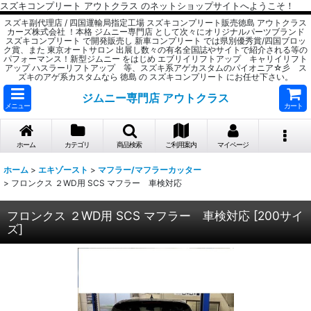
スズキコンプリート アウトクラス のネットショップサイトへようこそ！
スズキ副代理店 / 四国運輸局指定工場 スズキコンプリート販売徳島 アウトクラス
カーズ株式会社 ！本格 ジムニー専門店 として次々にオリジナルパーツブランド
スズキコンプリート で開発販売し 新車コンプリート では県別優秀賞/四国ブロッ
ク賞、また 東京オートサロン 出展し数々の有名全国誌やサイトで紹介される等の
パフォーマンス！新型ジムニー をはじめ エブリイリフトアップ キャリイリフト
アップ ハスラーリフトアップ 等、スズキ系アゲカスタムのパイオニア☆彡 ス
ズキのアゲ系カスタムなら 徳島 の スズキコンプリート にお任せ下さい。
ジムニー専門店 アウトクラス
メニュー
カート
ホーム
カテゴリ
商品検索
ご利用案内
マイページ
ホーム
>
エキゾースト
>
マフラー/マフラーカッター
>
フロンクス ２WD用 SCS マフラー 車検対応
フロンクス ２WD用 SCS マフラー 車検対応
[
200サイ
ズ
]