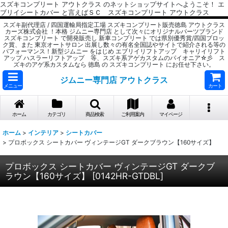
スズキコンプリート アウトクラス のネットショップサイトへようこそ！ エ
ブリイシートカバー と言えばＳＣ スズキコンプリート アウトクラス
スズキ副代理店 / 四国運輸局指定工場 スズキコンプリート販売徳島 アウトクラス
カーズ株式会社 ！本格 ジムニー専門店 として次々にオリジナルパーツブランド
スズキコンプリート で開発販売し 新車コンプリート では県別優秀賞/四国ブロッ
ク賞、また 東京オートサロン 出展し数々の有名全国誌やサイトで紹介される等の
パフォーマンス！新型ジムニー をはじめ エブリイリフトアップ キャリイリフト
アップ ハスラーリフトアップ 等、スズキ系アゲカスタムのパイオニア☆彡 ス
ズキのアゲ系カスタムなら 徳島 の スズキコンプリート にお任せ下さい。
ジムニー専門店 アウトクラス
メニュー
カート
ホーム
カテゴリ
商品検索
ご利用案内
マイページ
ホーム
>
インテリア
>
シートカバー
>
プロボックス シートカバー ヴィンテージGT ダークブラウン【160サイズ】
プロボックス シートカバー ヴィンテージGT ダークブ
ラウン【160サイズ】
[
0142HR-GTDBL
]