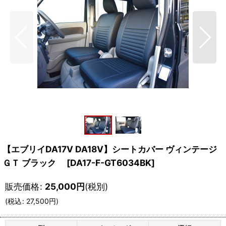
【エブリイDA17V DA18V】シートカバー ヴィンテージ
ＧＴ ブラック
[
DA17-F-GT6034BK
]
販売価格
:
25,000
円
(税別)
(
税込
:
27,500
円
)