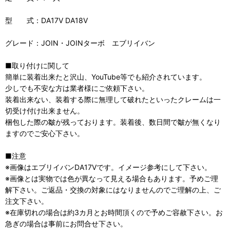
型 式：DA17V DA18V
グレード：JOIN・JOINターボ エブリイバン
■取り付けに関して
簡単に装着出来たと沢山、YouTube等でも紹介されています。
少しでも不安な方は業者様にご依頼下さい。
装着出来ない、装着する際に無理して破れたといったクレームは一
切受け付け出来ません。
梱包した際の皺が残っております。装着後、数日間で皺が無くなり
ますのでご安心下さい。
■注意
※画像はエブリイバンDA17Vです。イメージ参考にして下さい。
※画像とは実物では色が異なって見える場合もあります。予めご理
解下さい。ご返品・交換の対象にはなりませんのでご理解の上、ご
注文下さい。
※在庫切れの場合は約3カ月とお時間頂くので予めご容赦下さい。お
急ぎの場合は事前にお問合せ下さい。