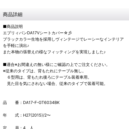
商品詳細
■商品説明
エブリィバンDA17Vシートカバー☆彡
ブラックカラー生地を採用しヴィンテージでレーシーなインテリア
を手軽に演出♪
また本物の張替えの様なフィッティングを実現しました♪
■適合※お間違えの無い様にご確認の上でご注文ください。
※従来のタイプは、背もたれにテーブル無し。
６型用は、背もたれ後ろにテーブル装着車用。
見た目を気にされない場合、従来のタイプで装着可能。
品 番：DA17-F-GT6034BK
年 式：H27(2015)/2〜
定 員：4 人