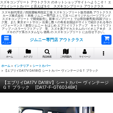
スズキコンプリート アウトクラス のネットショップサイトへようこそ！ エ
ブリイシートカバー と言えばＳＣ スズキコンプリート アウトクラス
スズキ副代理店 / 四国運輸局指定工場 スズキコンプリート販売徳島 アウトクラス
カーズ株式会社 ！本格 ジムニー専門店 として次々にオリジナルパーツブランド
スズキコンプリート で開発販売し 新車コンプリート では県別優秀賞/四国ブロッ
ク賞、また 東京オートサロン 出展し数々の有名全国誌やサイトで紹介される等の
パフォーマンス！新型ジムニー をはじめ エブリイリフトアップ キャリイリフト
アップ ハスラーリフトアップ 等、スズキ系アゲカスタムのパイオニア☆彡 ス
ズキのアゲ系カスタムなら 徳島 の スズキコンプリート にお任せ下さい。
ジムニー専門店 アウトクラス
メニュー
カート
ホーム
カテゴリ
商品検索
ご利用案内
マイページ
ホーム
>
インテリア
>
シートカバー
>
【エブリイDA17V DA18V】シートカバー ヴィンテージＧＴ ブラック
【エブリイDA17V DA18V】シートカバー ヴィンテージ
ＧＴ ブラック
[
DA17-F-GT6034BK
]