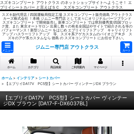
スズキコンプリート アウトクラス のネットショップサイトへようこそ！ エ
ブリイシートカバー と言えばＳＣ スズキコンプリート アウトクラス
スズキ副代理店 / 四国運輸局指定工場 スズキコンプリート販売徳島 アウトクラス
カーズ株式会社 ！本格 ジムニー専門店 として次々にオリジナルパーツブランド
スズキコンプリート で開発販売し 新車コンプリート では県別優秀賞/四国ブロッ
ク賞、また 東京オートサロン 出展し数々の有名全国誌やサイトで紹介される等の
パフォーマンス！新型ジムニー をはじめ エブリイリフトアップ キャリイリフト
アップ ハスラーリフトアップ 等、スズキ系アゲカスタムのパイオニア☆彡 ス
ズキのアゲ系カスタムなら 徳島 の スズキコンプリート にお任せ下さい。
ジムニー専門店 アウトクラス
メニュー
カート
ホーム
カテゴリ
商品検索
ご利用案内
マイページ
ホーム
>
インテリア
>
シートカバー
>
【エブリイDA17V PC5型】シートカバー ヴィンテージDX ブラウン
【エブリイDA17V PC5型】シートカバー ヴィンテー
ジDX ブラウン
[
DA17-F-DX6037BL
]