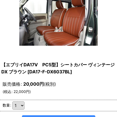
【エブリイDA17V PC5型】シートカバー ヴィンテージ
DX ブラウン
[
DA17-F-DX6037BL
]
販売価格
:
20,000
円
(税別)
(
税込
:
22,000
円
)
数量
: