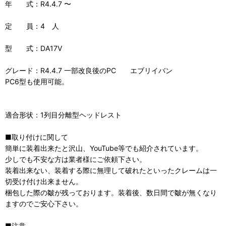
年 式：R4.4.7 〜
定 員：4 人
型 式：DA17V
グレード：R4.4.7 一部改良後のPC エブリイバン
PC6型も使用可能。
適合形状：1列目分離型ヘッドレスト
■取り付けに関して
簡単に装着出来たと沢山、YouTube等でも紹介されています。
少しでも不安な方は業者様にご依頼下さい。
装着出来ない、装着する際に無理して破れたといったクレームは一
切受け付け出来ません。
梱包した際の皺が残っております。装着後、数日間で皺が無くなり
ますのでご安心下さい。
■注意