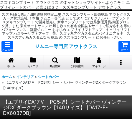
スズキコンプリート アウトクラス のネットショップサイトへようこそ！ エ
ブリイシートカバー と言えばＳＣ スズキコンプリート アウトクラス
スズキ副代理店 / 四国運輸局指定工場 スズキコンプリート販売徳島 アウトクラス
カーズ株式会社 ！本格 ジムニー専門店 として次々にオリジナルパーツブランド
スズキコンプリート で開発販売し 新車コンプリート では県別優秀賞/四国ブロッ
ク賞、また 東京オートサロン 出展し数々の有名全国誌やサイトで紹介される等の
パフォーマンス！新型ジムニー をはじめ エブリイリフトアップ キャリイリフト
アップ ハスラーリフトアップ 等、スズキ系アゲカスタムのパイオニア☆彡 ス
ズキのアゲ系カスタムなら 徳島 の スズキコンプリート にお任せ下さい。
ジムニー専門店 アウトクラス
メニュー
カート
ホーム
カテゴリ
商品検索
ご利用案内
マイページ
ホーム
>
インテリア
>
シートカバー
>
【エブリイDA17Ｖ PC5型】シートカバー ヴィンテージDX ダークブラウン
【140サイズ】
【エブリイDA17Ｖ PC5型】シートカバー ヴィンテー
ジDX ダークブラウン【140サイズ】
[
DA17-F-
DX6037DB
]