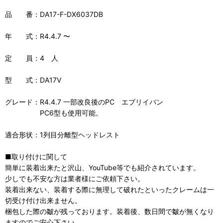
品 番：DA17-F-DX6037DB
年 式：R4.4.7 〜
定 員：4 人
型 式：DA17V
グレード：R4.4.7 一部改良後のPC エブリイバン
PC6型も使用可能。
適合形状：1列目分離型ヘッドレスト
■取り付けに関して
簡単に装着出来たと沢山、YouTube等でも紹介されています。
少しでも不安な方は業者様にご依頼下さい。
装着出来ない、装着する際に無理して破れたといったクレームは一
切受け付け出来ません。
梱包した際の皺が残っております。装着後、数日間で皺が無くなり
ますのでご安心下さい。