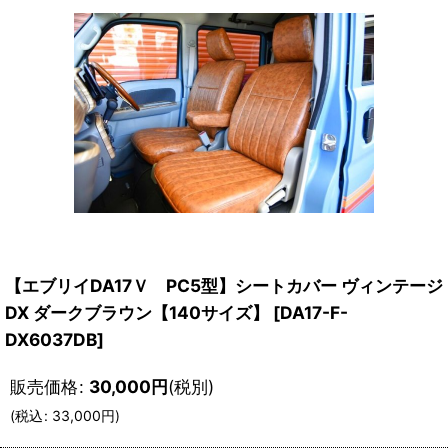
【エブリイDA17Ｖ PC5型】シートカバー ヴィンテージ
DX ダークブラウン【140サイズ】
[
DA17-F-
DX6037DB
]
販売価格
:
30,000
円
(税別)
(
税込
:
33,000
円
)