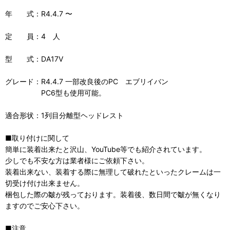
年 式：R4.4.7 〜
定 員：4 人
型 式：DA17V
グレード：R4.4.7 一部改良後のPC エブリイバン
PC6型も使用可能。
適合形状：1列目分離型ヘッドレスト
■取り付けに関して
簡単に装着出来たと沢山、YouTube等でも紹介されています。
少しでも不安な方は業者様にご依頼下さい。
装着出来ない、装着する際に無理して破れたといったクレームは一
切受け付け出来ません。
梱包した際の皺が残っております。装着後、数日間で皺が無くなり
ますのでご安心下さい。
■注意