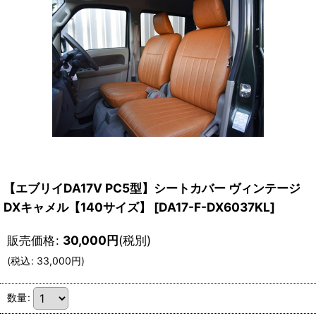
【エブリイDA17V PC5型】シートカバー ヴィンテージ
DXキャメル【140サイズ】
[
DA17-F-DX6037KL
]
販売価格
:
30,000
円
(税別)
(
税込
:
33,000
円
)
数量
: