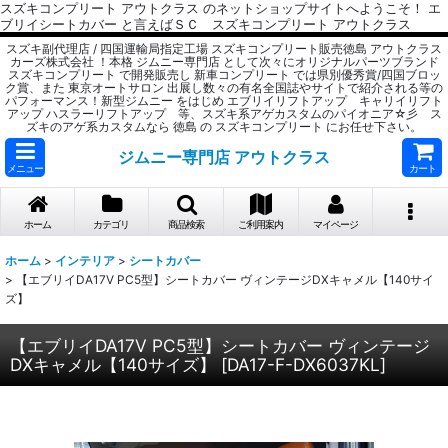
スズキコンプリート アウトクラス のネットショップサイトへようこそ！ エ
ブリイシートカバー と言えばＳＣ スズキコンプリート アウトクラス
スズキ副代理店 / 四国運輸局指定工場 スズキコンプリート販売徳島 アウトクラス
カーズ株式会社 ！本格 ジムニー専門店 として次々にオリジナルパーツブランド
スズキコンプリート で開発販売し 新車コンプリート では県別優秀賞/四国ブロッ
ク賞、また 東京オートサロン 出展し数々の有名全国誌やサイトで紹介される等の
パフォーマンス！新型ジムニー をはじめ エブリイリフトアップ キャリイリフト
アップ ハスラーリフトアップ 等、スズキ系アゲカスタムのパイオニア☆彡 ス
ズキのアゲ系カスタムなら 徳島 の スズキコンプリート にお任せ下さい。
ジムニー専門店 アウトクラス
メニュー
カート
ホーム
カテゴリ
商品検索
ご利用案内
マイページ
ホーム
>
インテリア
>
シートカバー
>
【エブリイDA17V PC5型】シートカバー ヴィンテージDXキャメル【140サイ
ズ】
【エブリイDA17V PC5型】シートカバー ヴィンテージ
DXキャメル【140サイズ】
[
DA17-F-DX6037KL
]