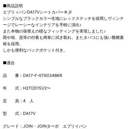
■商品説明
エブリィバンDA17Vシートカバー☆彡
シンプルなブラックカラー生地にレッドステッチを採用しヴィンテ
ージでレーシーなインテリアを手軽に演出♪
また本物の張替えの様なフィッティングを実現しました♪
雨や埃、泥等の付着も簡単に拭き取れ、またタバコにも強い難燃素
材を採用。
しかも便利なバックポケット付き。
■適合
品 番：DA17-F-GT6034BKR
年 式：H27(2015)/2〜
定 員：4 人
型 式：DA17V
グレード：JOIN・JOINターボ エブリイバン