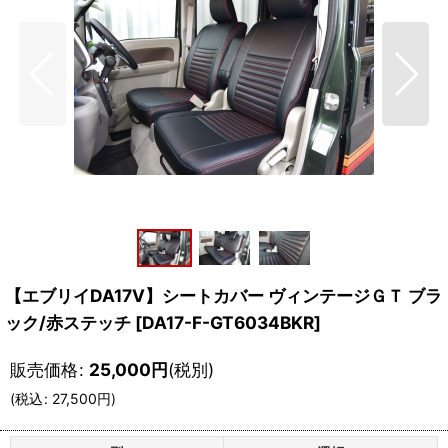
【エブリイDA17V】シートカバー ヴィンテージＧＴ ブラ
ック/赤ステッチ
[
DA17-F-GT6034BKR
]
販売価格
:
25,000
円
(税別)
(
税込
:
27,500
円
)