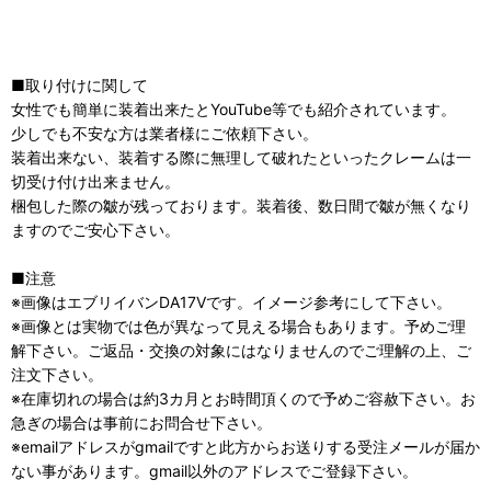
■取り付けに関して
女性でも簡単に装着出来たとYouTube等でも紹介されています。
少しでも不安な方は業者様にご依頼下さい。
装着出来ない、装着する際に無理して破れたといったクレームは一
切受け付け出来ません。
梱包した際の皺が残っております。装着後、数日間で皺が無くなり
ますのでご安心下さい。
■注意
※画像はエブリイバンDA17Vです。イメージ参考にして下さい。
※画像とは実物では色が異なって見える場合もあります。予めご理
解下さい。ご返品・交換の対象にはなりませんのでご理解の上、ご
注文下さい。
※在庫切れの場合は約3カ月とお時間頂くので予めご容赦下さい。お
急ぎの場合は事前にお問合せ下さい。
※emailアドレスがgmailですと此方からお送りする受注メールが届か
ない事があります。gmail以外のアドレスでご登録下さい。