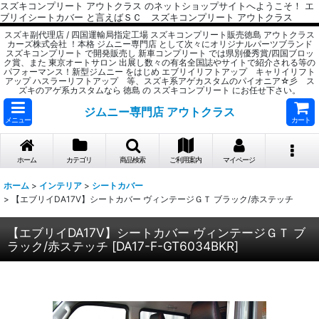
スズキコンプリート アウトクラス のネットショップサイトへようこそ！ エ
ブリイシートカバー と言えばＳＣ スズキコンプリート アウトクラス
スズキ副代理店 / 四国運輸局指定工場 スズキコンプリート販売徳島 アウトクラス
カーズ株式会社 ！本格 ジムニー専門店 として次々にオリジナルパーツブランド
スズキコンプリート で開発販売し 新車コンプリート では県別優秀賞/四国ブロッ
ク賞、また 東京オートサロン 出展し数々の有名全国誌やサイトで紹介される等の
パフォーマンス！新型ジムニー をはじめ エブリイリフトアップ キャリイリフト
アップ ハスラーリフトアップ 等、スズキ系アゲカスタムのパイオニア☆彡 ス
ズキのアゲ系カスタムなら 徳島 の スズキコンプリート にお任せ下さい。
ジムニー専門店 アウトクラス
メニュー
カート
ホーム
カテゴリ
商品検索
ご利用案内
マイページ
ホーム
>
インテリア
>
シートカバー
>
【エブリイDA17V】シートカバー ヴィンテージＧＴ ブラック/赤ステッチ
【エブリイDA17V】シートカバー ヴィンテージＧＴ ブ
ラック/赤ステッチ
[
DA17-F-GT6034BKR
]