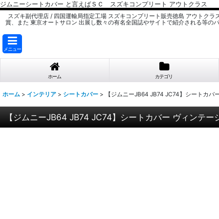
ジムニーシートカバー と言えばＳＣ スズキコンプリート アウトクラス
スズキ副代理店 / 四国運輸局指定工場 スズキコンプリート販売徳島 アウトクラ
賞、また 東京オートサロン 出展し数々の有名全国誌やサイトで紹介される等の
メニュー
ホーム
カテゴリ
ホーム
>
インテリア
>
シートカバー
>
【ジムニーJB64 JB74 JC74】シート
【ジムニーJB64 JB74 JC74】シートカバー ヴィン