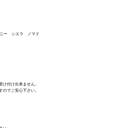
ジムニー シエラ ノマド
受け付け出来ません。
すのでご安心下さい。
さい。