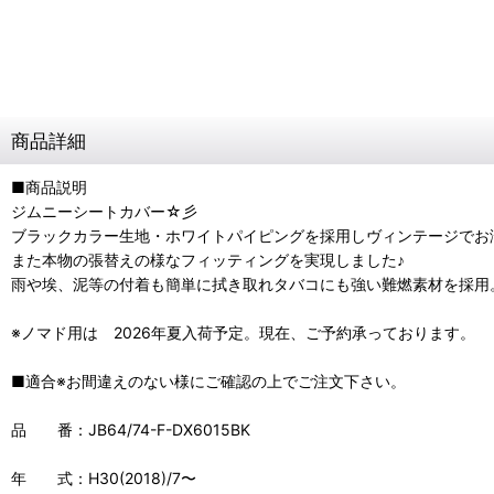
商品詳細
■商品説明
ジムニーシートカバー☆彡
ブラックカラー生地・ホワイトパイピングを採用しヴィンテージでお
また本物の張替えの様なフィッティングを実現しました♪
雨や埃、泥等の付着も簡単に拭き取れタバコにも強い難燃素材を採用
※ノマド用は 2026年夏入荷予定。現在、ご予約承っております。
■適合※お間違えのない様にご確認の上でご注文下さい。
品 番：JB64/74-F-DX6015BK
年 式：H30(2018)/7〜