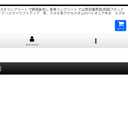
スズキコンプリート で開発販売し 新車コンプリート では県別優秀賞/四国ブロック
ップ ハスラーリフトアップ 等、スズキ系アゲカスタムのパイオニア☆彡 スズキ
カート
マイページ
]