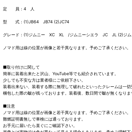
定 員：4 人
型 式：(1)JB64 JB74 (2)JC74
グレード：(1)ジムニー XC XL /ジムニーシエラ JC JL (2)
ノマド用は線の位置が画像と若干異なります。予めご了承ください。
■取り付けに関して
簡単に装着出来たと沢山、YouTube等でも紹介されています。
少しでも不安な方は業者様にご依頼下さい。
装着出来ない、装着する際に無理して破れたといったクレームは一切
梱包した際の皺が残っております。装着後、数日間で皺が無くなりま
■注意
ノマド用は線の位置が画像と若干異なります。予めご了承ください。
難燃証明書無しで車検には通っております。
お手元に届いたら直ぐにご確認下さい。
画像とは実物では色が異なって見える場合もあります。予めご理解下