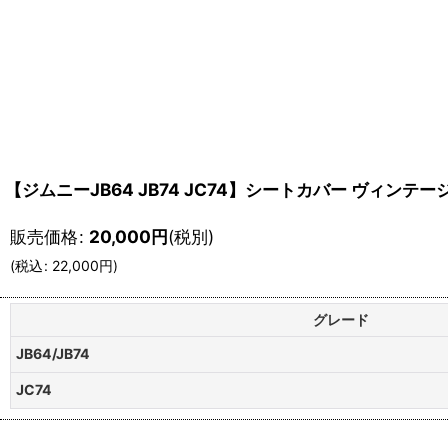
【ジムニーJB64 JB74 JC74】シートカバー ヴィンテ
販売価格
:
20,000
円
(税別)
(
税込
:
22,000
円
)
グレード
JB64/JB74
JC74