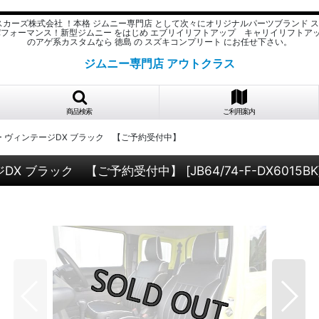
スカーズ株式会社 ！本格 ジムニー専門店 として次々にオリジナルパーツブランド 
パフォーマンス！新型ジムニー をはじめ エブリイリフトアップ キャリイリフトア
のアゲ系カスタムなら 徳島 の スズキコンプリート にお任せ下さい。
ジムニー専門店 アウトクラス
商品検索
ご利用案内
カバー ヴィンテージDX ブラック 【ご予約受付中】
テージDX ブラック 【ご予約受付中】
[
JB64/74-F-DX6015BK