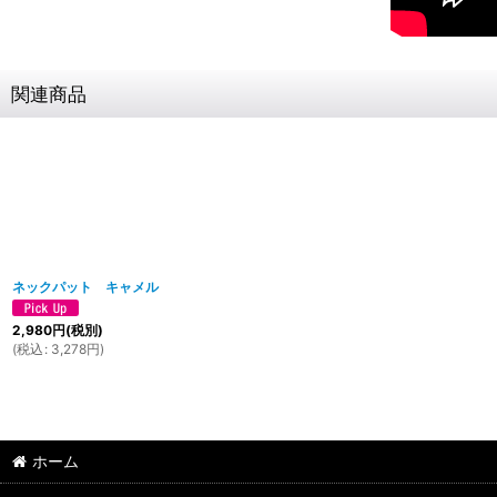
関連商品
ネックパット キャメル
2,980
円
(税別)
(
税込
:
3,278
円
)
ホーム