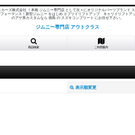
スカーズ株式会社 ！本格 ジムニー専門店 として次々にオリジナルパーツブランド 
パフォーマンス！新型ジムニー をはじめ エブリイリフトアップ キャリイリフトア
のアゲ系カスタムなら 徳島 の スズキコンプリート にお任せ下さい。
ジムニー専門店 アウトクラス
商品検索
ご利用案内
表示順変更