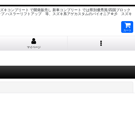
スズキコンプリート で開発販売し 新車コンプリート では県別優秀賞/四国ブロック
ップ ハスラーリフトアップ 等、スズキ系アゲカスタムのパイオニア☆彡 スズキ
カート
マイページ
閉じる