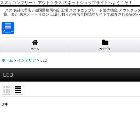
スズキコンプリート アウトクラス のネットショップサイトへようこそ！
スズキ副代理店 / 四国運輸局指定工場 スズキコンプリート販売徳島 アウトクラ
賞、また 東京オートサロン 出展し数々の有名全国誌やサイトで紹介される等の
メニュー
ホーム
カテゴリ
ホーム
>
インテリア
>
LED
LED
0
件
表示数
:
並び順
: