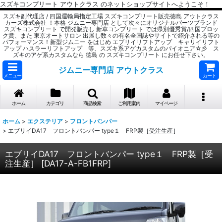
スズキコンプリート アウトクラス のネットショップサイトへようこそ！
スズキ副代理店 / 四国運輸局指定工場 スズキコンプリート販売徳島 アウトクラス
カーズ株式会社 ！本格 ジムニー専門店 として次々にオリジナルパーツブランド
スズキコンプリート で開発販売し 新車コンプリート では県別優秀賞/四国ブロッ
ク賞、また 東京オートサロン 出展し数々の有名全国誌やサイトで紹介される等の
パフォーマンス！新型ジムニー をはじめ エブリイリフトアップ キャリイリフト
アップ ハスラーリフトアップ 等、スズキ系アゲカスタムのパイオニア☆彡 ス
ズキのアゲ系カスタムなら 徳島 の スズキコンプリート にお任せ下さい。
ジムニー専門店 アウトクラス
メニュー
カート
ホーム
カテゴリ
商品検索
ご利用案内
マイページ
ホーム
>
エクステリア
>
フロントバンパー
>
エブリイDA17 フロントバンパー type１ FRP製［受注生産］
エブリイDA17 フロントバンパー type１ FRP製［受
注生産］
[
DA17-A-FB1FRP
]