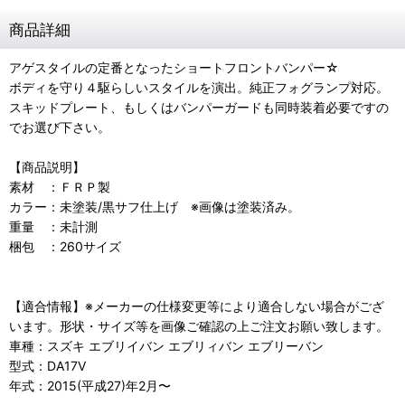
商品詳細
アゲスタイルの定番となったショートフロントバンパー☆
ボディを守り４駆らしいスタイルを演出。純正フォグランプ対応。
スキッドプレート、もしくはバンパーガードも同時装着必要ですの
でお選び下さい。
【商品説明】
素材 ：ＦＲＰ製
カラー：未塗装/黒サフ仕上げ ※画像は塗装済み。
重量 ：未計測
梱包 ：260サイズ
【適合情報】※メーカーの仕様変更等により適合しない場合がござ
います。形状・サイズ等を画像ご確認の上ご注文お願い致します。
車種：スズキ エブリイバン エブリィバン エブリーバン
型式：DA17V
年式：2015(平成27)年2月〜