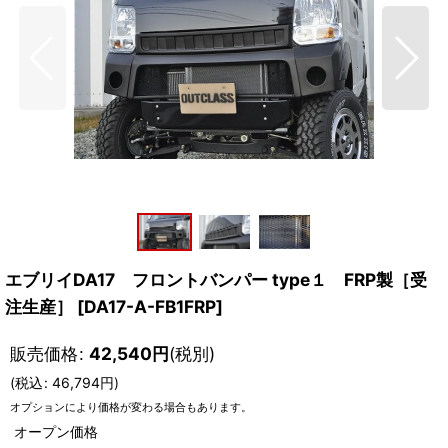
エブリイDA17 フロントバンパー type１ FRP製［受
注生産］
[
DA17-A-FB1FRP
]
販売価格
:
42,540
円
(税別)
(
税込
:
46,794
円
)
オプションにより価格が変わる場合もあります。
オープン価格