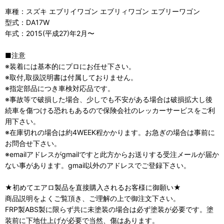
車種：スズキ エブリイワゴン エブリィワゴン エブリーワゴン
型式：DA17W
年式：2015(平成27)年2月〜
■注意
※装着には基本的にプロにお任せ下さい。
※取付,取扱説明書は付属しておりません。
※指定部品につき車検対応品です。
※事故等で破損した場合、少しでも不安がある場合は破損拡大し後
続車を傷つける恐れもあるので保険会社のレッカーサービスをご利
用下さい。
※在庫切れの場合は約4WEEK程かかります。お急ぎの場合は事前に
お問合せ下さい。
※emailアドレスがgmailですと此方からお送りする受注メールが届か
ない事があります。gmail以外のアドレスでご登録下さい。
★初めてエアロ製品を直接購入されるお客様に御願い★
商品説明をよくご覧頂き、ご理解の上で御注文下さい。
FRP製ABS製に限らず共に未塗装の場合は必ず塗装が必要です。塗
装前に下地仕上げが必要で当然、傷はあります。