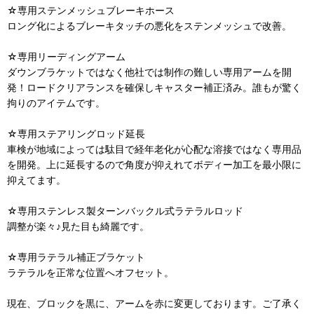
☆専用ステンメッシュブレーキホース
ロング化によるブレーキタッチの悪化をステンメッシュで改善。
☆専用リーディングアーム
ダウンブラケットではなく他社では制作の難しい専用アームを開
発！ロードクリアランスを確保しキャスター補正済み。誰もが驚く
拘りのアイテムです。
☆専用ステアリングロッド延長
車検が地域によっては駄目で経年老化が心配な溶接ではなく専用品
を開発。上に延長するので角度が抑えれてボディー加工を最小限に
抑えてます。
☆専用ステンレス製ターンバックル式ラテラルロッド
調整が楽々♪見た目も綺麗です。
☆専用ラテラル補正ブラケット
ラテラルを正常な位置へオフセット。
現在、ブロックを黒に、アームを赤に変更しております。ご了承く