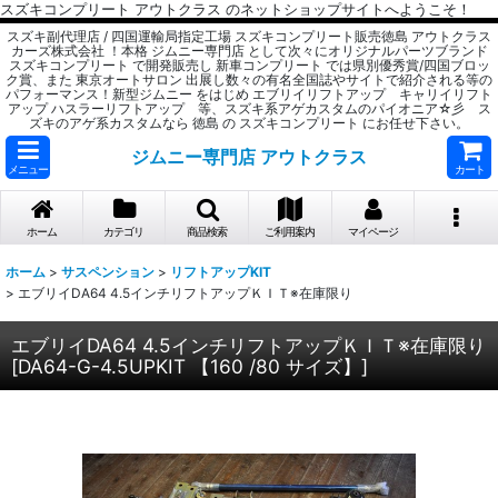
スズキコンプリート アウトクラス のネットショップサイトへようこそ！
スズキ副代理店 / 四国運輸局指定工場 スズキコンプリート販売徳島 アウトクラス
カーズ株式会社 ！本格 ジムニー専門店 として次々にオリジナルパーツブランド
スズキコンプリート で開発販売し 新車コンプリート では県別優秀賞/四国ブロッ
ク賞、また 東京オートサロン 出展し数々の有名全国誌やサイトで紹介される等の
パフォーマンス！新型ジムニー をはじめ エブリイリフトアップ キャリイリフト
アップ ハスラーリフトアップ 等、スズキ系アゲカスタムのパイオニア☆彡 ス
ズキのアゲ系カスタムなら 徳島 の スズキコンプリート にお任せ下さい。
ジムニー専門店 アウトクラス
メニュー
カート
ホーム
カテゴリ
商品検索
ご利用案内
マイページ
ホーム
>
サスペンション
>
リフトアップKIT
>
エブリイDA64 4.5インチリフトアップＫＩＴ※在庫限り
エブリイDA64 4.5インチリフトアップＫＩＴ※在庫限り
[
DA64-G-4.5UPKIT 【160 /80 サイズ】
]