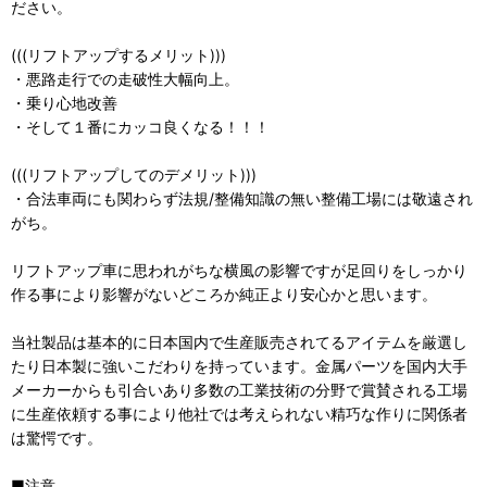
ださい。
(((リフトアップするメリット)))
・悪路走行での走破性大幅向上。
・乗り心地改善
・そして１番にカッコ良くなる！！！
(((リフトアップしてのデメリット)))
・合法車両にも関わらず法規/整備知識の無い整備工場には敬遠され
がち。
リフトアップ車に思われがちな横風の影響ですが足回りをしっかり
作る事により影響がないどころか純正より安心かと思います。
当社製品は基本的に日本国内で生産販売されてるアイテムを厳選し
たり日本製に強いこだわりを持っています。金属パーツを国内大手
メーカーからも引合いあり多数の工業技術の分野で賞賛される工場
に生産依頼する事により他社では考えられない精巧な作りに関係者
は驚愕です。
■注意