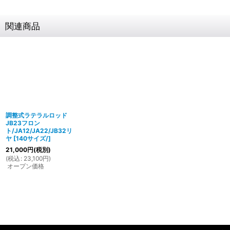
関連商品
調整式ラテラルロッド
JB23フロン
ト/JA12/JA22/JB32リ
ヤ
[
140サイズ/
]
21,000
円
(税別)
(
税込
:
23,100
円
)
オープン価格