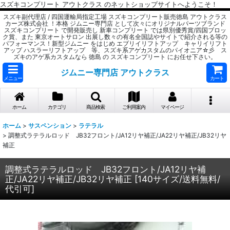
スズキコンプリート アウトクラス のネットショップサイトへようこそ！
スズキ副代理店 / 四国運輸局指定工場 スズキコンプリート販売徳島 アウトクラス
カーズ株式会社 ！本格 ジムニー専門店 として次々にオリジナルパーツブランド
スズキコンプリート で開発販売し 新車コンプリート では県別優秀賞/四国ブロッ
ク賞、また 東京オートサロン 出展し数々の有名全国誌やサイトで紹介される等の
パフォーマンス！新型ジムニー をはじめ エブリイリフトアップ キャリイリフト
アップ ハスラーリフトアップ 等、スズキ系アゲカスタムのパイオニア☆彡 ス
ズキのアゲ系カスタムなら 徳島 の スズキコンプリート にお任せ下さい。
ジムニー専門店 アウトクラス
メニュー
カート
ホーム
カテゴリ
商品検索
ご利用案内
マイページ
ホーム
>
サスペンション
>
ラテラル
>
調整式ラテラルロッド JB32フロント/JA12リヤ補正/JA22リヤ補正/JB32リヤ
補正
調整式ラテラルロッド JB32フロント/JA12リヤ補
正/JA22リヤ補正/JB32リヤ補正
[
140サイズ/送料無料/
代引可
]