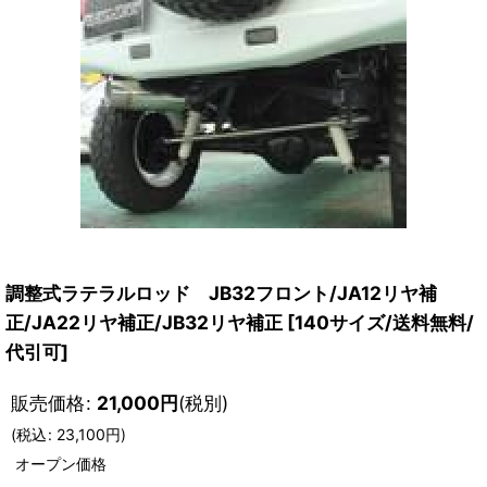
調整式ラテラルロッド JB32フロント/JA12リヤ補
正/JA22リヤ補正/JB32リヤ補正
[
140サイズ/送料無料/
代引可
]
販売価格
:
21,000
円
(税別)
(
税込
:
23,100
円
)
オープン価格