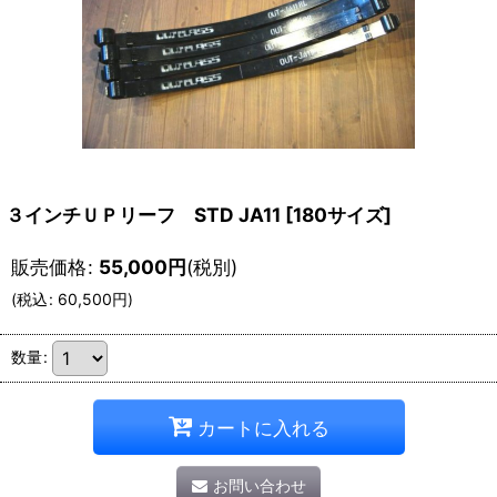
３インチＵＰリーフ STD JA11
[
180サイズ
]
販売価格
:
55,000
円
(税別)
(
税込
:
60,500
円
)
数量
:
カートに入れる
お問い合わせ