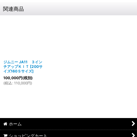
関連商品
ジムニー JA11 ３イン
チアップＫＩＴ
[
200サ
イズ160Ｓサイズ
]
100,000
円
(税別)
(
税込
:
110,000
円
)
ホーム
ショッピングカート