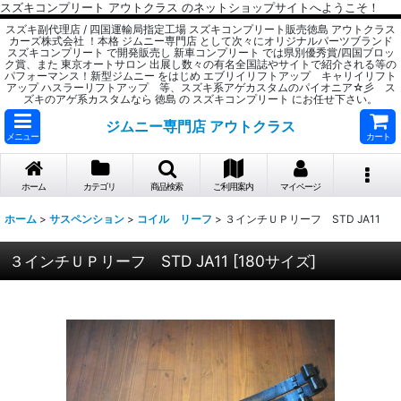
スズキコンプリート アウトクラス のネットショップサイトへようこそ！
スズキ副代理店 / 四国運輸局指定工場 スズキコンプリート販売徳島 アウトクラス
カーズ株式会社 ！本格 ジムニー専門店 として次々にオリジナルパーツブランド
スズキコンプリート で開発販売し 新車コンプリート では県別優秀賞/四国ブロッ
ク賞、また 東京オートサロン 出展し数々の有名全国誌やサイトで紹介される等の
パフォーマンス！新型ジムニー をはじめ エブリイリフトアップ キャリイリフト
アップ ハスラーリフトアップ 等、スズキ系アゲカスタムのパイオニア☆彡 ス
ズキのアゲ系カスタムなら 徳島 の スズキコンプリート にお任せ下さい。
ジムニー専門店 アウトクラス
メニュー
カート
ホーム
カテゴリ
商品検索
ご利用案内
マイページ
ホーム
>
サスペンション
>
コイル リーフ
>
３インチＵＰリーフ STD JA11
３インチＵＰリーフ STD JA11
[
180サイズ
]