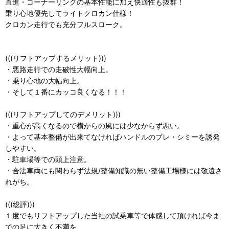
直進・コーナーリングの基本性能に加え快適性も抜群！
乗り心地優先してライトクロカン仕様！
クロカン走行でも充分フルスローク。
(((リフトアップするメリット)))
・悪路走行での走破性大幅向上。
・乗り心地の大幅向上。
・そして１番にカッコ良くなる！！！
(((リフトアップしてのデメリット)))
・重心が高くなるので横からの風には少なからず悪い。
・よって基本整備が出来てなければハンドルのブレ・シミーを誘発
しやすい。
・駐車場等での頭上注意。
・合法車両にも関わらず法規/整備知識の無い整備工場様には敬遠さ
れがち。
(((総評)))
１度でもリフトアップした当社の試乗車等で体感して頂ければ今ま
での足に大きく不満を