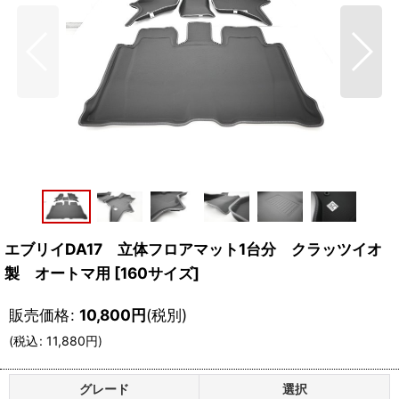
エブリイDA17 立体フロアマット1台分 クラッツイオ
製 オートマ用
[
160サイズ
]
販売価格
:
10,800
円
(税別)
(
税込
:
11,880
円
)
グレード
選択