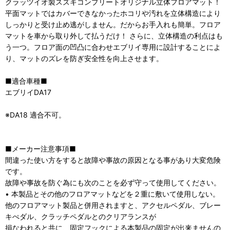
クラッツイオ製スズキコンプリートオリジナル立体フロアマット！
平面マットではカバーできなかったホコリや汚れを立体構造により
しっかりと受け止め逃がしません。だからお手入れも簡単。フロア
マットを車から取り外して払うだけ！ さらに、立体構造の利点はも
う一つ。フロア面の凹凸に合わせエブリイ専用に設計することによ
り、マットのズレを防ぎ安全性を向上させます。
■適合車種■
エブリイDA17
※DA18 適合不可。
■メーカー注意事項■
間違った使い方をすると故障や事故の原因となる事があり大変危険
です。
故障や事故を防ぐ為にも次のことを必ず守って使用してください。
• 本製品とその他のフロアマットなどを２重に敷いて使用しない。
他のフロアマット製品と併用されますと、アクセルペダル、ブレー
キぺダル、クラッチペダルとのクリアランスが
損なわれると共に、固定フックによる本製品の固定が出来ませんの