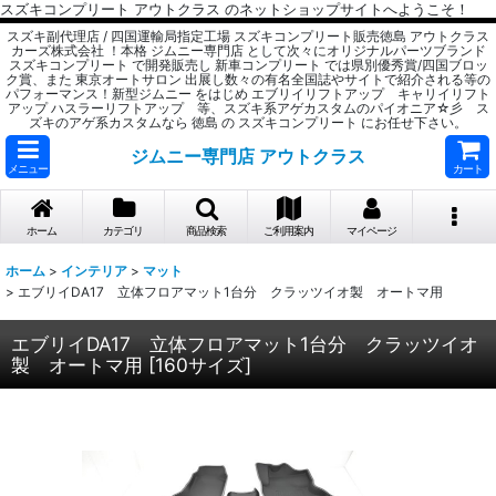
スズキコンプリート アウトクラス のネットショップサイトへようこそ！
スズキ副代理店 / 四国運輸局指定工場 スズキコンプリート販売徳島 アウトクラス
カーズ株式会社 ！本格 ジムニー専門店 として次々にオリジナルパーツブランド
スズキコンプリート で開発販売し 新車コンプリート では県別優秀賞/四国ブロッ
ク賞、また 東京オートサロン 出展し数々の有名全国誌やサイトで紹介される等の
パフォーマンス！新型ジムニー をはじめ エブリイリフトアップ キャリイリフト
アップ ハスラーリフトアップ 等、スズキ系アゲカスタムのパイオニア☆彡 ス
ズキのアゲ系カスタムなら 徳島 の スズキコンプリート にお任せ下さい。
ジムニー専門店 アウトクラス
メニュー
カート
ホーム
カテゴリ
商品検索
ご利用案内
マイページ
ホーム
>
インテリア
>
マット
>
エブリイDA17 立体フロアマット1台分 クラッツイオ製 オートマ用
エブリイDA17 立体フロアマット1台分 クラッツイオ
製 オートマ用
[
160サイズ
]