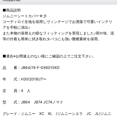
■商品説明
ジムニーシートカバー☆彡
コーディロイ生地を採用しヴィンテージでお洒落で可愛いインテリ
アを手軽に演出♪
また本物の張替えの様なフィッティングを実現しました♪雨や埃、泥
等の付着も簡単に拭き取れタバコにも強い難燃素材を採用。
■適合※お間違えのない様にご確認の上でご注文下さい。
品 番：JB64/74-F-DX6015KD
年 式：H30(2018)/7〜
定 員：4 人
型 式：JB64 JB74 JC74ノマド
グレード：ジムニー XC XL /ジムニーシエラ JC JL/ジムニ