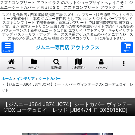
スズキコンプリート アウトクラス のネットショップサイトへようこそ！ ジ
ムニーシートカバー と言えばＳＣ スズキコンプリート アウトクラス
スズキ副代理店 / 四国運輸局指定工場 スズキコンプリート販売徳島 アウトクラス
カーズ株式会社 ！本格 ジムニー専門店 として次々にオリジナルパーツブランド
スズキコンプリート で開発販売し 新車コンプリート では県別優秀賞/四国ブロッ
ク賞、また 東京オートサロン 出展し数々の有名全国誌やサイトで紹介される等の
パフォーマンス！新型ジムニー をはじめ エブリイリフトアップ キャリイリフト
アップ ハスラーリフトアップ 等、スズキ系アゲカスタムのパイオニア☆彡 ス
ズキのアゲ系カスタムなら 徳島 の スズキコンプリート にお任せ下さい。
ジムニー専門店 アウトクラス
メニュー
カート
ホーム
カテゴリ
商品検索
ご利用案内
マイページ
ホーム
>
インテリア
>
シートカバー
>
【ジムニーJB64 JB74 JC74】シートカバー ヴィンテージDX コーデュロイ レ
ッド
【ジムニーJB64 JB74 JC74】シートカバー ヴィンテー
ジDX コーデュロイ レッド
[
JB64/74-F-DX6015KD
]