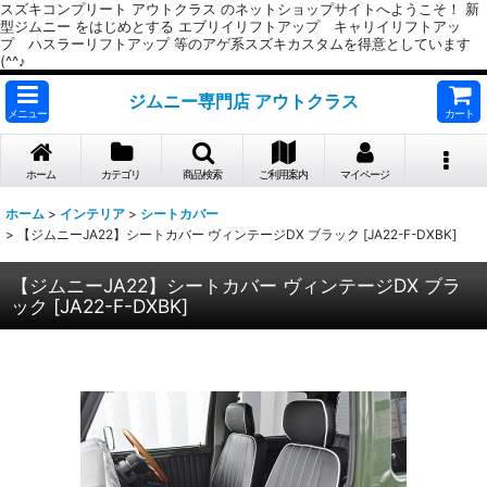
スズキコンプリート アウトクラス のネットショップサイトへようこそ！ 新
型ジムニー をはじめとする エブリイリフトアップ キャリイリフトアッ
プ ハスラーリフトアップ 等のアゲ系スズキカスタムを得意としています
(^^♪
ジムニー専門店 アウトクラス
メニュー
カート
ホーム
カテゴリ
商品検索
ご利用案内
マイページ
ホーム
>
インテリア
>
シートカバー
>
【ジムニーJA22】シートカバー ヴィンテージDX ブラック [JA22-F-DXBK]
【ジムニーJA22】シートカバー ヴィンテージDX ブラ
ック [JA22-F-DXBK]