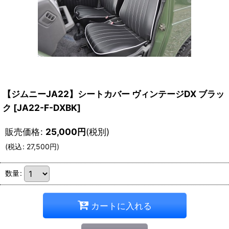
【ジムニーJA22】シートカバー ヴィンテージDX ブラッ
ク [JA22-F-DXBK]
販売価格
:
25,000
円
(税別)
(
税込
:
27,500
円
)
数量
:
カートに入れる