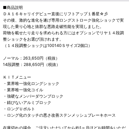
■商品説明
ＤＡ１６キャリイデビュー直後にリフトアップ１番星☆彡
その後、激的な進化を遂げ専用ロングストローク強化ショックで実
現した乗り心地と抜群な悪路走破性能を実現しました。
荷物を載せたり走りを求められる方にはオプションでリヤ１４段調
整ショックをお選び頂けれます。
（１４段調整ショックは100140Ｓサイズ2個口）
ノーマル：263,650円（税抜）
14段調整：288,650円（税抜）
ＫＩＴメニュー
・業界唯一強化ロングショック
・業界唯一強化コイル
・強硬なメンバーダウンブロック
・錆びないアルミブロック
・ロングＵボルト
・ロング化のタッチの悪さ改善ステンメッシュブレーキホース
在庫切れの場合、ご注文いただいてから約1ヶ月ほどお時間をいただ