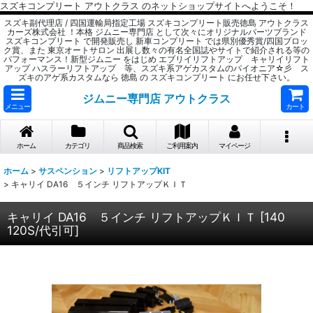
スズキコンプリート アウトクラス のネットショップサイトへようこそ！
スズキ副代理店 / 四国運輸局指定工場 スズキコンプリート販売徳島 アウトクラス
カーズ株式会社 ！本格 ジムニー専門店 として次々にオリジナルパーツブランド
スズキコンプリート で開発販売し 新車コンプリート では県別優秀賞/四国ブロッ
ク賞、また 東京オートサロン 出展し数々の有名全国誌やサイトで紹介される等の
パフォーマンス！新型ジムニー をはじめ エブリイリフトアップ キャリイリフト
アップ ハスラーリフトアップ 等、スズキ系アゲカスタムのパイオニア☆彡 ス
ズキのアゲ系カスタムなら 徳島 の スズキコンプリート にお任せ下さい。
ジムニー専門店 アウトクラス
メニュー
カート
ホーム
カテゴリ
商品検索
ご利用案内
マイページ
ホーム
>
サスペンション
>
リフトアップKIT
>
キャリイ DA16 ５インチ リフトアップＫＩＴ
キャリイ DA16 ５インチ リフトアップＫＩＴ
[
140
120S/代引可
]