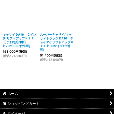
キャリイ DA16 ２イン
スーパーキャリイ/キャ
チ リフトアップＫＩＴ
リィトラック DA16 チ
【ご予約受付中】
ョイアゲリフトアップＫ
[
120/160S/代引可
]
ＩＴ
[
100サイズ/代引
可
]
198,000
円
(税別)
51,400
円
(税別)
(
税込
:
217,800
円
)
(
税込
:
56,540
円
)
ホーム
ショッピングカート
マイページ