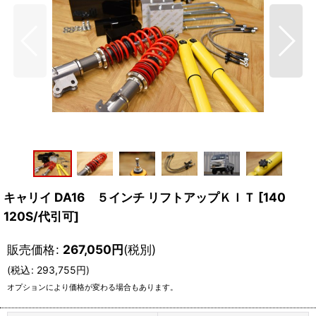
キャリイ DA16 ５インチ リフトアップＫＩＴ
[
140
120S/代引可
]
販売価格
:
267,050
円
(税別)
(
税込
:
293,755
円
)
オプションにより価格が変わる場合もあります。