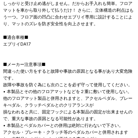
しっかりと受け止め逃がしません。だからお手入れも簡単。フロア
マットを車から取り外して払うだけ！ さらに、立体構造の利点はも
う一つ。フロア面の凹凸に合わせエブリイ専用に設計することによ
り、マットのズレを防ぎ安全性を向上させます。
■適合車種■
エブリイDA17
■メーカー注意事項■
間違った使い方をすると故障や事故の原因となる事があり大変危険
です。
故障や事故を防ぐ為にも次のことを必ず守って使用してください。
• 本製品とその他のフロアマットなどを２重に敷いて使用しない。
他のフロアマット製品と併用されますと、アクセルペダル、ブレー
キぺダル、クラッチペダルとのクリアランスが
損なわれると共に、固定フックによる本製品の固定が出来ませんの
で、重大な事故の原因となる可能性があります。
• 本製品とペダルカバーとの併用は絶対に行わないで下さい。
アクセル・ブレーキ・クラッチ等のペダルカバーと併用されます