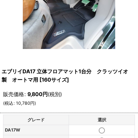
エブリイDA17 立体フロアマット1台分 クラッツイオ
製 オートマ用
[
160サイズ
]
販売価格
:
9,800
円
(税別)
(
税込
:
10,780
円
)
グレード
選択
DA17W