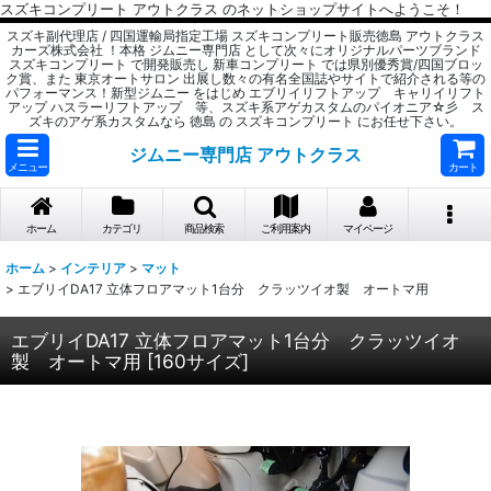
スズキコンプリート アウトクラス のネットショップサイトへようこそ！
スズキ副代理店 / 四国運輸局指定工場 スズキコンプリート販売徳島 アウトクラス
カーズ株式会社 ！本格 ジムニー専門店 として次々にオリジナルパーツブランド
スズキコンプリート で開発販売し 新車コンプリート では県別優秀賞/四国ブロッ
ク賞、また 東京オートサロン 出展し数々の有名全国誌やサイトで紹介される等の
パフォーマンス！新型ジムニー をはじめ エブリイリフトアップ キャリイリフト
アップ ハスラーリフトアップ 等、スズキ系アゲカスタムのパイオニア☆彡 ス
ズキのアゲ系カスタムなら 徳島 の スズキコンプリート にお任せ下さい。
ジムニー専門店 アウトクラス
メニュー
カート
ホーム
カテゴリ
商品検索
ご利用案内
マイページ
ホーム
>
インテリア
>
マット
>
エブリイDA17 立体フロアマット1台分 クラッツイオ製 オートマ用
エブリイDA17 立体フロアマット1台分 クラッツイオ
製 オートマ用
[
160サイズ
]