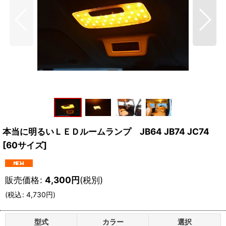
本当に明るいＬＥＤルームランプ JB64 JB74 JC74
[
60サイズ
]
販売価格
:
4,300
円
(税別)
(
税込
:
4,730
円
)
型式
カラー
選択