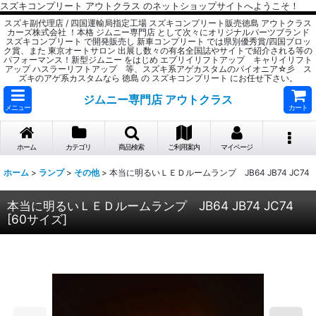
スズキコンプリート アウトクラス のネットショップサイトへようこそ！
スズキ副代理店 / 四国運輸局指定工場 スズキコンプリート販売徳島 アウトクラス
カーズ株式会社 ！本格 ジムニー専門店 として次々にオリジナルパーツブランド
スズキコンプリート で開発販売し 新車コンプリート では県別優秀賞/四国ブロッ
ク賞、また 東京オートサロン 出展し数々の有名全国誌やサイトで紹介される等の
パフォーマンス！新型ジムニー をはじめ エブリイリフトアップ キャリイリフト
アップ ハスラーリフトアップ 等、スズキ系アゲカスタムのパイオニア☆彡 ス
ズキのアゲ系カスタムなら 徳島 の スズキコンプリート にお任せ下さい。
ジムニー専門店 アウトクラス
メニュー
カート
ホーム
カテゴリ
商品検索
ご利用案内
マイページ
ホーム
>
ランプ
>
その他
>
本当に明るいＬＥＤルームランプ JB64 JB74 JC74
本当に明るいＬＥＤルームランプ JB64 JB74 JC74
[
60サイズ
]