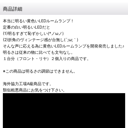
商品詳細
本当に明るい黄色いLEDルームランプ！
定番の白い明るいLEDだと
(1)明るすぎて恥ずかしい(*ノωノ)
(2)折角のヴィンテージ感が台無し(´;ω;｀)
そんな声に応える為に黄色いLEDルームランプを開発発売しました♪
明るさは従来の物に比べても文句なし。
１台分（フロント・リヤ）２個入りの商品です。
※この商品は明るさの調節はできません。
海外協力工場A級商品です。
類似粗悪商品にお気をつけ下さい。