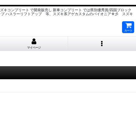
スズキコンプリート で開発販売し 新車コンプリート では県別優秀賞/四国ブロック
ップ ハスラーリフトアップ 等、スズキ系アゲカスタムのパイオニア☆彡 スズキ
カート
マイページ