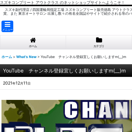
スズキコンプリート アウトクラス のネットショップサイトへようこそ！
スズキ副代理店 / 四国運輸局指定工場 スズキコンプリート販売徳島 アウトクラ
賞、また 東京オートサロン 出展し数々の有名全国誌やサイトで紹介される等の
メニュー
ホーム
カテゴリ
ホーム
>
What's New
>
YouTube チャンネル登録宜しくお願いしますm(__)m
YouTube チャンネル登録宜しくお願いしますm(__)m
2021
12
11
年
月
日