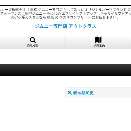
スカーズ株式会社 ！本格 ジムニー専門店 として次々にオリジナルパーツブランド 
パフォーマンス！新型ジムニー をはじめ エブリイリフトアップ キャリイリフトア
のアゲ系カスタムなら 徳島 の スズキコンプリート にお任せ下さい。
ジムニー専門店 アウトクラス
商品検索
ご利用案内
表示順変更