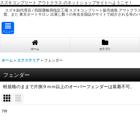
スズキコンプリート アウトクラス のネットショップサイトへようこそ！
スズキ副代理店 / 四国運輸局指定工場 スズキコンプリート販売徳島 アウトクラ
賞、また 東京オートサロン 出展し数々の有名全国誌やサイトで紹介される等の
メニュー
ホーム
カテゴリ
ホーム
>
エクステリア
>
フェンダー
フェンダー
軽規格のままで片側９ｍｍ以上のオーバーフェンダーは装着不可。
7
件
表示数
:
並び順
: