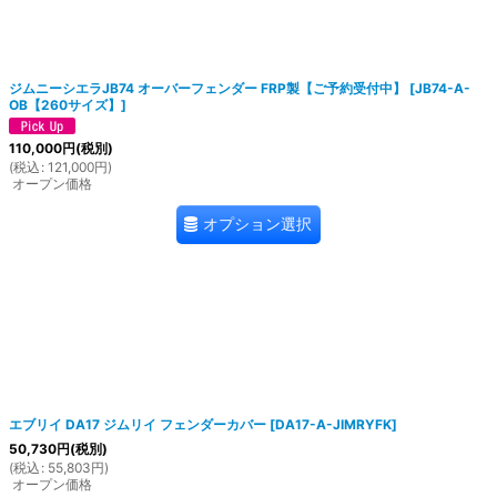
絞り込む
ジムニーシエラJB74 オーバーフェンダー FRP製【ご予約受付中】
[
JB74-A-
OB【260サイズ】
]
110,000
円
(税別)
(
税込
:
121,000
円
)
オープン価格
オプション選択
エブリイ DA17 ジムリイ フェンダーカバー
[
DA17-A-JIMRYFK
]
50,730
円
(税別)
(
税込
:
55,803
円
)
オープン価格