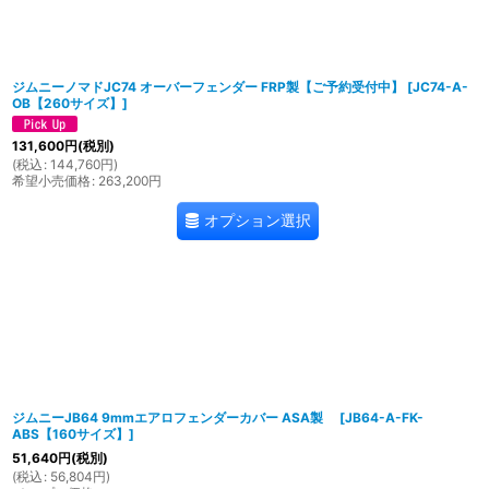
ジムニーノマドJC74 オーバーフェンダー FRP製【ご予約受付中】
[
JC74-A-
OB【260サイズ】
]
131,600
円
(税別)
(
税込
:
144,760
円
)
希望小売価格
:
263,200
円
オプション選択
ジムニーJB64 9mmエアロフェンダーカバー ASA製
[
JB64-A-FK-
ABS【160サイズ】
]
51,640
円
(税別)
(
税込
:
56,804
円
)