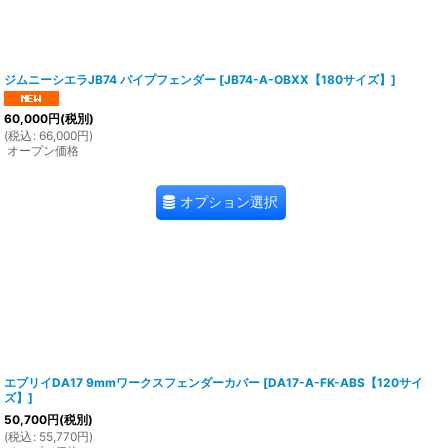
ジムニーシエラJB74 パイプフェンダー
[
JB74-A-OBXX【180サイズ】
]
60,000
円
(税別)
(
税込
:
66,000
円
)
オープン価格
オプション選択
エブリイDA17 9mmワークスフェンダーカバー
[
DA17-A-FK-ABS【120サイ
ズ】
]
50,700
円
(税別)
(
税込
:
55,770
円
)