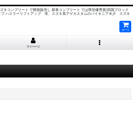
スズキコンプリート で開発販売し 新車コンプリート では県別優秀賞/四国ブロック
ップ ハスラーリフトアップ 等、スズキ系アゲカスタムのパイオニア☆彡 スズキ
カート
マイページ
閉じる