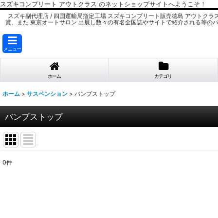
スズキコンプリート アウトクラス のネットショップサイトへようこそ！
スズキ副代理店 / 四国運輸局指定工場 スズキコンプリート販売徳島 アウトクラ
賞、また 東京オートサロン 出展し数々の有名全国誌やサイトで紹介される等の
メニュー
ホーム
カテゴリ
ホーム
>
サスペンション
>
バンプストップ
バンプストップ
0
件
表示数
:
並び順
: