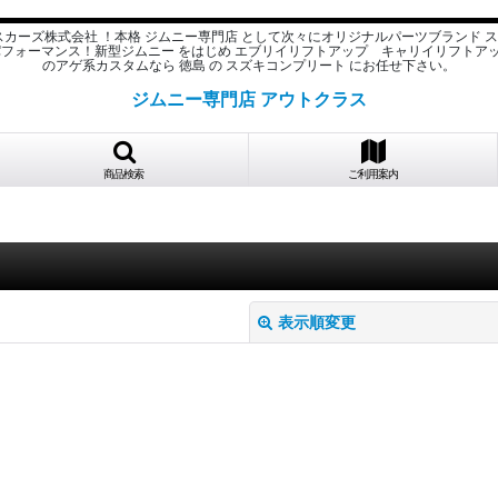
スカーズ株式会社 ！本格 ジムニー専門店 として次々にオリジナルパーツブランド 
パフォーマンス！新型ジムニー をはじめ エブリイリフトアップ キャリイリフトア
のアゲ系カスタムなら 徳島 の スズキコンプリート にお任せ下さい。
ジムニー専門店 アウトクラス
商品検索
ご利用案内
表示順変更