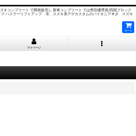
スズキコンプリート で開発販売し 新車コンプリート では県別優秀賞/四国ブロック
ップ ハスラーリフトアップ 等、スズキ系アゲカスタムのパイオニア☆彡 スズキ
カート
マイページ
閉じる