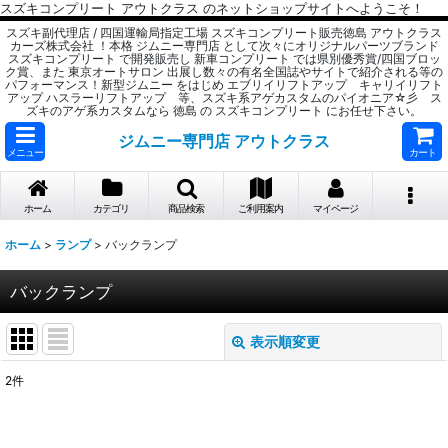
スズキコンプリート アウトクラス のネットショップサイトへようこそ！
スズキ副代理店 / 四国運輸局指定工場 スズキコンプリート販売徳島 アウトクラス
カーズ株式会社 ！本格 ジムニー専門店 として次々にオリジナルパーツブランド
スズキコンプリート で開発販売し 新車コンプリート では県別優秀賞/四国ブロッ
ク賞、また 東京オートサロン 出展し数々の有名全国誌やサイトで紹介される等の
パフォーマンス！新型ジムニー をはじめ エブリイリフトアップ キャリイリフト
アップ ハスラーリフトアップ 等、スズキ系アゲカスタムのパイオニア☆彡 ス
ズキのアゲ系カスタムなら 徳島 の スズキコンプリート にお任せ下さい。
ジムニー専門店 アウトクラス
メニュー
カート
ホーム
カテゴリ
商品検索
ご利用案内
マイページ
ホーム
>
ランプ
>
バックランプ
バックランプ
表示順変更
閉じる
2
件
表示数
: