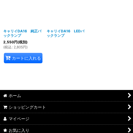
並び順
:
絞り込む
キャリイDA16 純正バ
キャリイDA16 LEDバ
ックランプ
ックランプ
2,550
円
(税別)
(
税込
:
2,805
円
)
カートに入れる
ホーム
ショッピングカート
マイページ
お気に入り