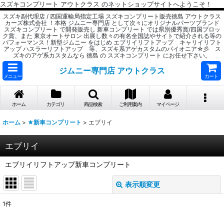
スズキコンプリート アウトクラス のネットショップサイトへようこそ！
スズキ副代理店 / 四国運輸局指定工場 スズキコンプリート販売徳島 アウトクラス
カーズ株式会社 ！本格 ジムニー専門店 として次々にオリジナルパーツブランド
スズキコンプリート で開発販売し 新車コンプリート では県別優秀賞/四国ブロッ
ク賞、また 東京オートサロン 出展し数々の有名全国誌やサイトで紹介される等の
パフォーマンス！新型ジムニー をはじめ エブリイリフトアップ キャリイリフト
アップ ハスラーリフトアップ 等、スズキ系アゲカスタムのパイオニア☆彡 ス
ズキのアゲ系カスタムなら 徳島 の スズキコンプリート にお任せ下さい。
ジムニー専門店 アウトクラス
メニュー
カート
ホーム
カテゴリ
商品検索
ご利用案内
マイページ
ホーム
>
★新車コンプリート
>
エブリイ
エブリイ
エブリイリフトアップ新車コンプリート
表示順変更
閉じる
1
件
表示数
: