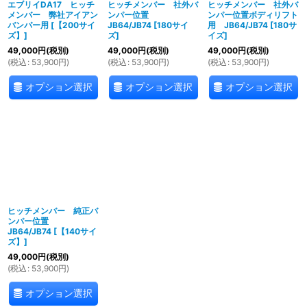
エブリイDA17 ヒッチ
ヒッチメンバー 社外バ
ヒッチメンバー 社外バ
メンバー 弊社アイアン
ンパー位置
ンパー位置ボディリフト
バンパー用
[
【200サイ
JB64/JB74
[
180サイ
用 JB64/JB74
[
180サ
ズ】
]
ズ
]
イズ
]
49,000
円
(税別)
49,000
円
(税別)
49,000
円
(税別)
(
税込
:
53,900
円
)
(
税込
:
53,900
円
)
(
税込
:
53,900
円
)
オプション選択
オプション選択
オプション選択
ヒッチメンバー 純正バ
ンパー位置
JB64/JB74
[
【140サイ
ズ】
]
49,000
円
(税別)
(
税込
:
53,900
円
)
オプション選択