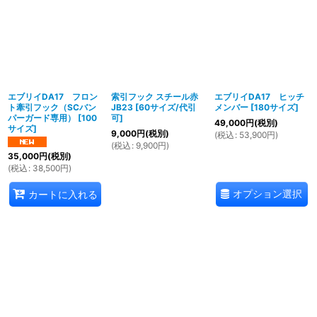
表示数
:
並び順
:
エブリイDA17 フロン
索引フック スチール赤
エブリイDA17 ヒッチ
絞り込む
ト牽引フック（SCバン
JB23
[
60サイズ/代引
メンバー
[
180サイズ
]
パーガード専用）
[
100
可
]
49,000
円
(税別)
サイズ
]
9,000
円
(税別)
(
税込
:
53,900
円
)
(
税込
:
9,900
円
)
35,000
円
(税別)
(
税込
:
38,500
円
)
オプション選択
カートに入れる