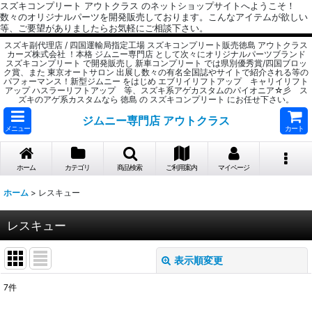
スズキコンプリート アウトクラス のネットショップサイトへようこそ！
数々のオリジナルパーツを開発販売しております。こんなアイテムが欲しい
等、ご要望がありましたらお気軽にご相談下さい。
スズキ副代理店 / 四国運輸局指定工場 スズキコンプリート販売徳島 アウトクラス
カーズ株式会社 ！本格 ジムニー専門店 として次々にオリジナルパーツブランド
スズキコンプリート で開発販売し 新車コンプリート では県別優秀賞/四国ブロッ
ク賞、また 東京オートサロン 出展し数々の有名全国誌やサイトで紹介される等の
パフォーマンス！新型ジムニー をはじめ エブリイリフトアップ キャリイリフト
アップ ハスラーリフトアップ 等、スズキ系アゲカスタムのパイオニア☆彡 ス
ズキのアゲ系カスタムなら 徳島 の スズキコンプリート にお任せ下さい。
ジムニー専門店 アウトクラス
メニュー
カート
ホーム
カテゴリ
商品検索
ご利用案内
マイページ
ホーム
>
レスキュー
レスキュー
表示順変更
閉じる
7
件
サブカテゴリ
: